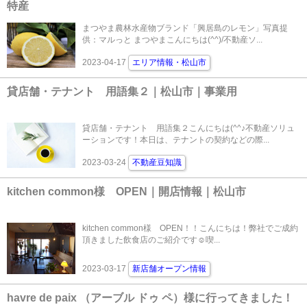
特産
まつやま農林水産物ブランド「興居島のレモン」写真提
供：マルっと まつやまこんにちは(^^)/不動産ソ...
2023-04-17
エリア情報・松山市
貸店舗・テナント 用語集２｜松山市｜事業用
貸店舗・テナント 用語集２こんにちは(^^♪不動産ソリュ
ーションです！本日は、テナントの契約などの際...
2023-03-24
不動産豆知識
kitchen common様 OPEN｜開店情報｜松山市
kitchen common様 OPEN！！こんにちは！弊社でご成約
頂きました飲食店のご紹介です☺喫...
2023-03-17
新店舗オープン情報
havre de paix （アーブル ドゥ ペ）様に行ってきました！