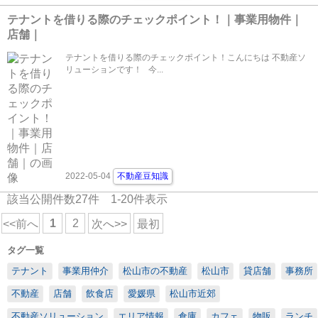
テナントを借りる際のチェックポイント！｜事業用物件｜
店舗｜
テナントを借りる際のチェックポイント！こんにちは 不動産ソ
リューションです！ 今...
2022-05-04
不動産豆知識
該当公開件数
27
件
1-20
件表示
1
2
<<前へ
次へ>>
最初
タグ一覧
テナント
事業用仲介
松山市の不動産
松山市
貸店舗
事務所
不動産
店舗
飲食店
愛媛県
松山市近郊
不動産ソリューション
エリア情報
倉庫
カフェ
物販
ランチ