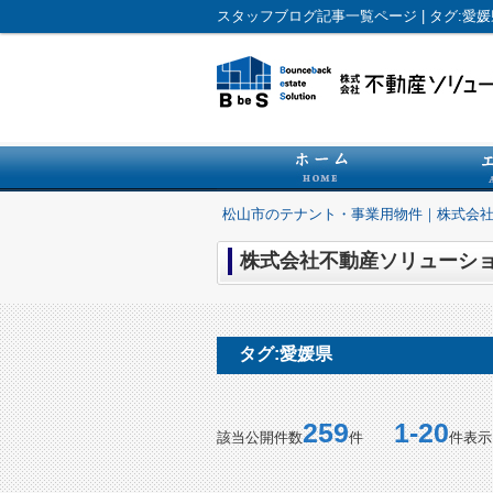
松山市のテナント・事業用物件｜株式会
株式会社不動産ソリューショ
タグ:愛媛県
259
1-20
該当公開件数
件
件表示