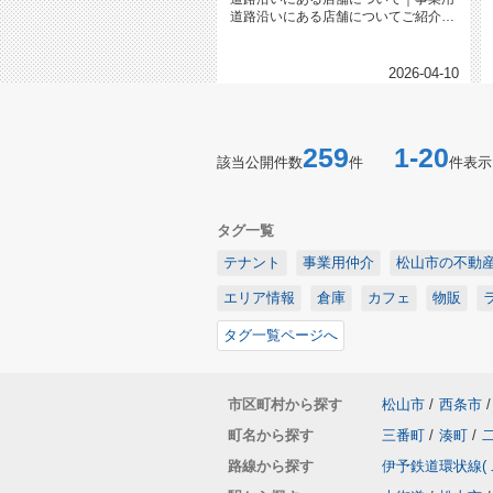
道路沿いにある店舗についてご紹介い
たします道路沿いにある店舗のこと...
2026-04-10
259
1-20
該当公開件数
件
件表示
タグ一覧
テナント
事業用仲介
松山市の不動
エリア情報
倉庫
カフェ
物販
タグ一覧ページへ
市区町村から探す
松山市
/
西条市
/
町名から探す
三番町
/
湊町
/
路線から探す
伊予鉄道環状線(