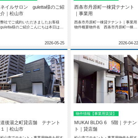
ネイルサロン guletta様のご紹
西条市丹原町一棟貸テナント
介｜松山市
｜事業用
弊社でご成約いただきましたお客様
西条市丹原町一棟貸テナント｜事業用
guletta様のご紹介こんにちは本日は弊
物件概要物件名 西条市丹原町一棟貸
社でご成約いただきました...
テナント面積 201.9㎡（61...
2026-05-25
2026-04-2
物件情報【事業用賃貸】
道後湯之町貸店舗 テナント
MUKAI BLDG 6 5階｜テナン
１｜松山市
ト｜貸店舗
松山市でテナント・事業用物件を探す
松山市でテナント・事業用物件を探す