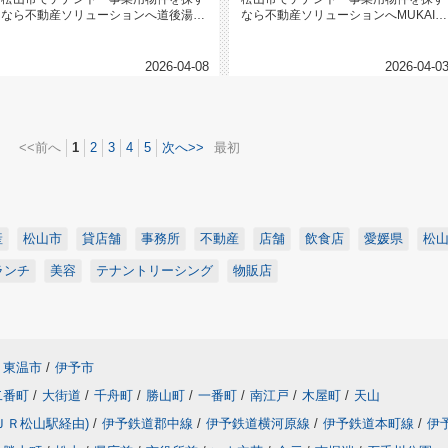
なら不動産ソリューションへ道後湯之
なら不動産ソリューションへMUKAI
町貸店舗 テナント1｜物件概要 ...
BLDG 6 5階｜テナント...
2026-04-08
2026-04-0
<<前へ
1
2
3
4
5
次へ>>
最初
産
松山市
貸店舗
事務所
不動産
店舗
飲食店
愛媛県
松
ランチ
美容
テナントリーシング
物販店
東温市
/
伊予市
二番町
/
大街道
/
千舟町
/
勝山町
/
一番町
/
南江戸
/
木屋町
/
天山
ＪＲ松山駅経由)
/
伊予鉄道郡中線
/
伊予鉄道横河原線
/
伊予鉄道本町線
/
伊