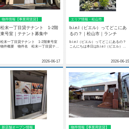
物件情報【事業用賃貸】
エリア情報・松山市
松末一丁目貸テナント 1-2階
b.i.e.l（ビエル）ってどこにあ
東号室｜テナント募集中
るの？｜松山市｜ランチ
松末一丁目貸テナント 1-2階東号室
b.i.e.l（ビエル）ってどこにあるの？
物件概要 物件名 松末一丁目貸テナ
こんにちは本日はb.i.e.l（ビエル）の
ント 1-2階東号室面積 77...
ランチについてご...
2026-06-17
2026-06-1
新店舗オープン情報
物件情報【事業用賃貸】