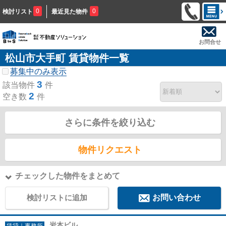
0
0
検討リスト
最近見た物件
お問合せ
松山市大手町 賃貸物件一覧
募集中のみ表示
3
該当物件
件
2
空き数
件
さらに条件を絞り込む
物件リクエスト
チェックした物件をまとめて
検討リストに追加
お問い合わせ
岩本ビル
賃貸｜事務所