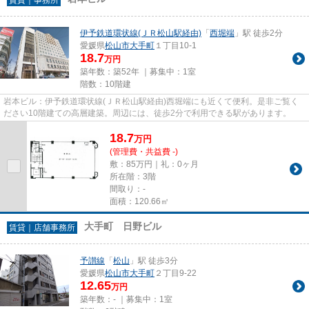
伊予鉄道環状線(ＪＲ松山駅経由)
「
西堀端
」駅 徒歩2分
愛媛県
松山市
大手町
１丁目10-1
18.7
万円
築年数：築52年 ｜募集中：
1室
階数：10階建
岩本ビル：伊予鉄道環状線(ＪＲ松山駅経由)西堀端にも近くて便利。是非ご覧く
ださい10階建ての高層建築。周辺には、徒歩2分で利用できる駅があります。
18.7
万
円
(管理費・共益費 -)
敷：85万円｜礼：0ヶ月
所在階：3階
間取り：-
面積：120.66㎡
大手町 日野ビル
賃貸｜店舗事務所
予讃線
「
松山
」駅 徒歩3分
愛媛県
松山市
大手町
２丁目9-22
12.65
万円
築年数：- ｜募集中：
1室