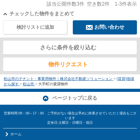
該当公開件数
3
件 空き数
2
件
1-3
件表示
チェックした物件をまとめて
検討リストに追加
お問い合わせ
さらに条件を絞り込む
物件リクエスト
松山市のテナント・事業用物件｜株式会社不動産ソリューション
>
(賃貸)地域
から探す
>
松山市
>
大手町の賃貸物件
ページトップに戻る
営業時間:09：00～17：00 ご予約がない場合は早めに終業させていただく場合もござ
います
定休日:土曜日・日曜日・祝日
ホーム