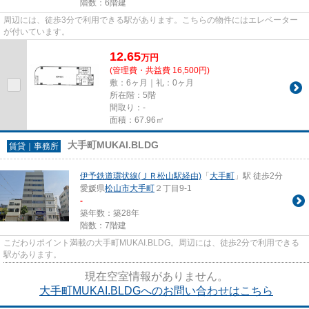
階数：6階建
周辺には、徒歩3分で利用できる駅があります。こちらの物件にはエレベーター
が付いています。
12.65
万
円
(管理費・共益費 16,500円)
敷：6ヶ月｜礼：0ヶ月
所在階：5階
間取り：-
面積：67.96㎡
大手町MUKAI.BLDG
賃貸｜事務所
伊予鉄道環状線(ＪＲ松山駅経由)
「
大手町
」駅 徒歩2分
愛媛県
松山市
大手町
２丁目9-1
-
築年数：築28年
階数：7階建
こだわりポイント満載の大手町MUKAI.BLDG。周辺には、徒歩2分で利用できる
駅があります。
現在空室情報がありません。
大手町MUKAI.BLDGへのお問い合わせはこちら