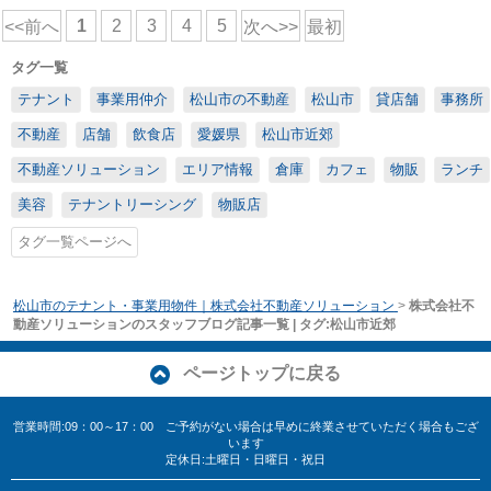
1
2
3
4
5
<<前へ
次へ>>
最初
タグ一覧
テナント
事業用仲介
松山市の不動産
松山市
貸店舗
事務所
不動産
店舗
飲食店
愛媛県
松山市近郊
不動産ソリューション
エリア情報
倉庫
カフェ
物販
ランチ
美容
テナントリーシング
物販店
タグ一覧ページへ
松山市のテナント・事業用物件｜株式会社不動産ソリューション
>
株式会社不
動産ソリューションのスタッフブログ記事一覧 | タグ:松山市近郊
ページトップに戻る
営業時間:09：00～17：00 ご予約がない場合は早めに終業させていただく場合もござ
います
定休日:土曜日・日曜日・祝日