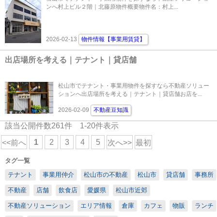
ンへ村上ビル２階｜北藤原物件概要物件名：村上...
2026-02-13
物件情報【事業用賃貸】
出店場所を考える｜テナント｜貸店舗
松山市でテナント・事業用物件を探すなら不動産ソリュー
ションへ出店場所を考える｜テナント｜貸店舗お店を...
2026-02-09
不動産豆知識
該当公開件数
261
件
1-20
件表示
1
2
3
4
5
<<前へ
次へ>>
最初
タグ一覧
テナント
事業用仲介
松山市の不動産
松山市
貸店舗
事務所
不動産
店舗
飲食店
愛媛県
松山市近郊
不動産ソリューション
エリア情報
倉庫
カフェ
物販
ランチ