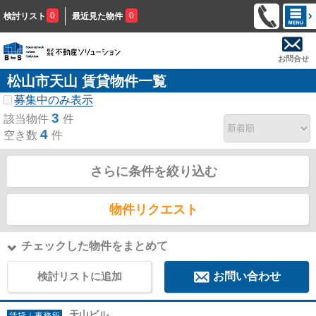
0
0
検討リスト
最近見た物件
お問合せ
松山市天山 賃貸物件一覧
募集中のみ表示
3
該当物件
件
4
空き数
件
さらに条件を絞り込む
物件リクエスト
チェックした物件をまとめて
検討リストに追加
お問い合わせ
天山ビル
賃貸｜事務所