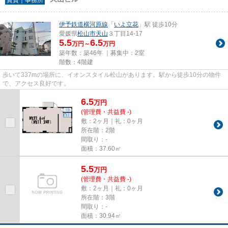
伊予鉄道横河原線
「
いよ立花
」駅 徒歩10分
愛媛県
松山市
天山
３丁目14-17
5.5
6.5
万円～
万円
築年数：築46年 ｜募集中：
2室
階数：4階建
歩いて337mの場所に、イオンスタイル松山があります。駅から徒歩10分の物件
で、アクセス良好です。
6.5
万
円
(管理費・共益費 -)
敷：2ヶ月｜礼：0ヶ月
所在階：2階
間取り：-
面積：37.60㎡
5.5
万
円
(管理費・共益費 -)
敷：2ヶ月｜礼：0ヶ月
所在階：3階
間取り：-
面積：30.94㎡