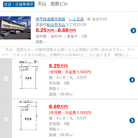
天山 忽那ビル
賃貸｜店舗事務所
伊予鉄道横河原線
「
いよ立花
」駅 徒歩10分
愛媛県
松山市
天山
３丁目10-28
8.25
8.69
万円～
万円
築年数：築45年 ｜募集中：
2室
階数：-
「天山 忽那ビル」の物件情報をお探しならお気軽にお問い合わせ下さい。スー
パー「イオンスタイル松山」が物件から324mのところにあります。根強いニー
ズを誇る駅近の物件となり、徒...
8.25
万
円
(管理費・共益費 5,500円)
敷：4ヶ月｜礼：0万円
所在階：3階
間取り：-
面積：48.00㎡
8.69
万
円
(管理費・共益費 5,500円)
敷：4ヶ月｜礼：0万円
所在階：3階
間取り：-
面積：58.80㎡