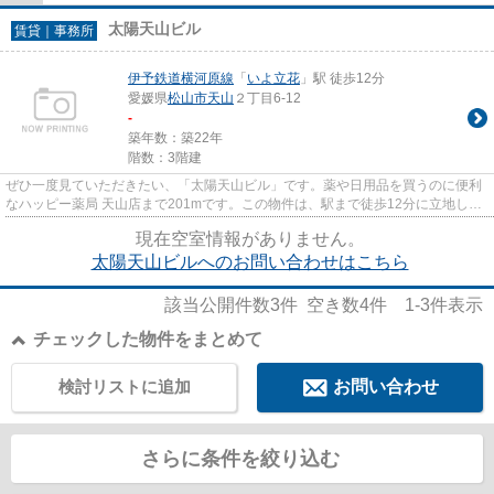
太陽天山ビル
賃貸｜事務所
伊予鉄道横河原線
「
いよ立花
」駅 徒歩12分
愛媛県
松山市
天山
２丁目6-12
-
築年数：築22年
階数：3階建
ぜひ一度見ていただきたい、「太陽天山ビル」です。薬や日用品を買うのに便利
なハッピー薬局 天山店まで201mです。この物件は、駅まで徒歩12分に立地して
います。
現在空室情報がありません。
太陽天山ビルへのお問い合わせはこちら
該当公開件数
3
件 空き数
4
件
1-3
件表示
チェックした物件をまとめて
検討リストに追加
お問い合わせ
さらに条件を絞り込む