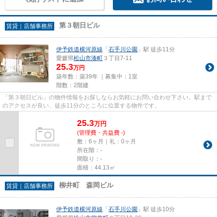
第３朝日ビル
賃貸｜店舗事務所
伊予鉄道横河原線
「
石手川公園
」駅 徒歩11分
愛媛県
松山市
湊町
３丁目7-11
25.3
万円
築年数：築39年 ｜募集中：
1室
階数：2階建
「第３朝日ビル」の物件情報をお探しならお気軽にお問い合わせ下さい。駅まで
のアクセスが良い、徒歩11分のところに位置する物件です。
25.3
万
円
(管理費・共益費 -)
敷：6ヶ月｜礼：0ヶ月
所在階：-
間取り：-
面積：44.13㎡
柳井町 森岡ビル
賃貸｜店舗事務所
伊予鉄道横河原線
「
石手川公園
」駅 徒歩10分