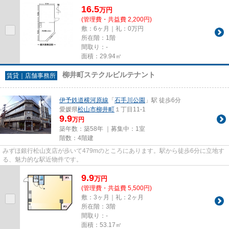
16.5
万
円
(管理費・共益費 2,200円)
敷：6ヶ月｜礼：0万円
所在階：1階
間取り：-
面積：29.94㎡
柳井町ステクルビルテナント
賃貸｜店舗事務所
伊予鉄道横河原線
「
石手川公園
」駅 徒歩6分
愛媛県
松山市
柳井町
１丁目11-1
9.9
万円
築年数：築58年 ｜募集中：
1室
階数：4階建
みずほ銀行松山支店が歩いて479mのところにあります。駅から徒歩6分に立地す
る、魅力的な駅近物件です。
9.9
万
円
(管理費・共益費 5,500円)
敷：3ヶ月｜礼：2ヶ月
所在階：3階
間取り：-
面積：53.17㎡