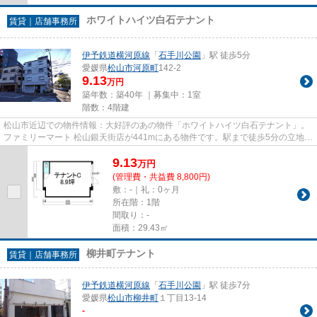
ホワイトハイツ白石テナント
賃貸｜店舗事務所
伊予鉄道横河原線
「
石手川公園
」駅 徒歩5分
愛媛県
松山市
河原町
142-2
9.13
万円
築年数：築40年 ｜募集中：
1室
階数：4階建
松山市近辺での物件情報：大好評のあの物件「ホワイトハイツ白石テナント」。
ファミリーマート 松山銀天街店が441mにある物件です。駅まで徒歩5分の立地が
魅力的な、利便性の高い物件...
9.13
万
円
(管理費・共益費 8,800円)
敷：-｜礼：0ヶ月
所在階：1階
間取り：-
面積：29.43㎡
柳井町テナント
賃貸｜店舗事務所
伊予鉄道横河原線
「
石手川公園
」駅 徒歩7分
愛媛県
松山市
柳井町
１丁目13-14
-