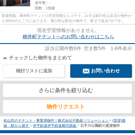
築年数：-
階数：1階建
新着情報：柳井町テナントの空室情報ならコチラ。みずほ銀行松山支店が物件か
ら365mのところにあります。魅力的な駅近の物件で、駅まで徒歩7分です。
現在空室情報がありません。
柳井町テナントへのお問い合わせはこちら
該当公開件数
6
件 空き数
5
件
1-6
件表示
チェックした物件をまとめて
検討リストに追加
お問い合わせ
さらに条件を絞り込む
物件リクエスト
松山市のテナント・事業用物件｜株式会社不動産ソリューション
>
(賃貸)路
線・駅から探す
>
伊予鉄道伊予鉄道横河原線
>
石手川公園駅の賃貸物件