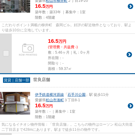
愛媛県
松山市
柳井町
２丁目19-20
16.5
万円
築年数：築33年 ｜募集中：
1室
階数：4階建
こだわりポイント満載の柳井町 森岡ビル。好評の駅近物件となっており、駅よ
り徒歩10分に立地しています。
16.5
万
円
(管理費・共益費 -)
敷：5.46ヶ月｜礼：0ヶ月
所在階：-
間取り：-
面積：59.37㎡
世良店舗
賃貸｜店舗一部
伊予鉄道横河原線
「
石手川公園
」駅 徒歩11分
愛媛県
松山市
湊町
３丁目8-1
16.5
万円
築年数：- ｜募集中：
1室
階数：1階建
気になるイチオシ物件情報：「世良店舗」。こちらの物件はローソン 松山大街道
二丁目店まで428mにあります。駅まで徒歩11分の物件です。