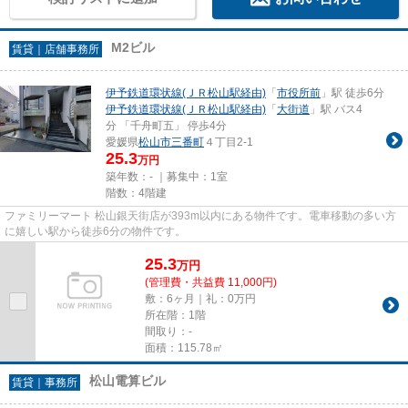
M2ビル
賃貸｜店舗事務所
伊予鉄道環状線(ＪＲ松山駅経由)
「
市役所前
」駅 徒歩6分
伊予鉄道環状線(ＪＲ松山駅経由)
「
大街道
」駅 バス4
分 「千舟町五」 停歩4分
愛媛県
松山市
三番町
４丁目2-1
25.3
万円
築年数：- ｜募集中：
1室
階数：4階建
ファミリーマート 松山銀天街店が393m以内にある物件です。電車移動の多い方
に嬉しい駅から徒歩6分の物件です。
25.3
万
円
(管理費・共益費 11,000円)
敷：6ヶ月｜礼：0万円
所在階：1階
間取り：-
面積：115.78㎡
松山電算ビル
賃貸｜事務所