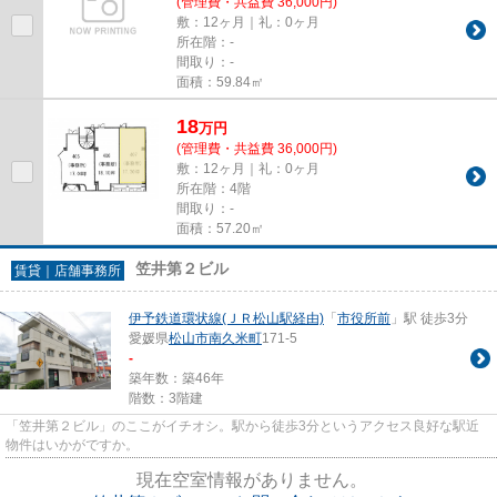
(管理費・共益費 36,000円)
敷：12ヶ月｜礼：0ヶ月
所在階：-
間取り：-
面積：59.84㎡
18
万
円
(管理費・共益費 36,000円)
敷：12ヶ月｜礼：0ヶ月
所在階：4階
間取り：-
面積：57.20㎡
笠井第２ビル
賃貸｜店舗事務所
伊予鉄道環状線(ＪＲ松山駅経由)
「
市役所前
」駅 徒歩3分
愛媛県
松山市
南久米町
171-5
-
築年数：築46年
階数：3階建
「笠井第２ビル」のここがイチオシ。駅から徒歩3分というアクセス良好な駅近
物件はいかがですか。
現在空室情報がありません。