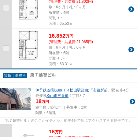
(管理費・共益費 21,802円)
敷：6ヶ月｜礼：0ヶ月
所在階：4階
間取り：-
面積：65.53㎡
16.852
万
円
(管理費・共益費 21,065円)
敷：6ヶ月｜礼：0ヶ月
所在階：6階
間取り：-
面積：63.31㎡
第７越智ビル
賃貸｜事務所
伊予鉄道環状線(ＪＲ松山駅経由)
「
市役所前
」駅 徒歩4分
愛媛県
松山市
三番町
４丁目8-7
18
万円
築年数：築41年 ｜募集中：
2室
階数：6階建
「第７越智ビル」のここがイチオシ。徒歩4分で駅にアクセスできる物件です。
18
万
円