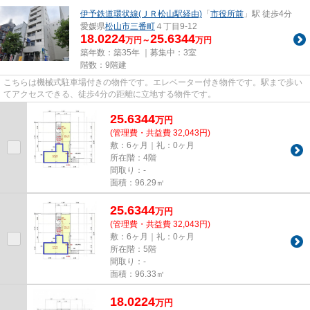
伊予鉄道環状線(ＪＲ松山駅経由)
「
市役所前
」駅 徒歩4分
愛媛県
松山市
三番町
４丁目9-12
18.0224
25.6344
万円～
万円
築年数：築35年 ｜募集中：
3室
階数：9階建
こちらは機械式駐車場付きの物件です。エレベーター付き物件です。駅まで歩い
てアクセスできる、徒歩4分の距離に立地する物件です。
25.6344
万
円
(管理費・共益費 32,043円)
敷：6ヶ月｜礼：0ヶ月
所在階：4階
間取り：-
面積：96.29㎡
25.6344
万
円
(管理費・共益費 32,043円)
敷：6ヶ月｜礼：0ヶ月
所在階：5階
間取り：-
面積：96.33㎡
18.0224
万
円