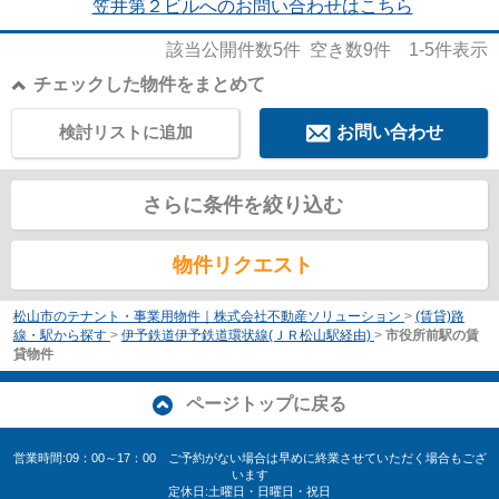
笠井第２ビルへのお問い合わせはこちら
該当公開件数
5
件 空き数
9
件
1-5
件表示
チェックした物件をまとめて
検討リストに追加
お問い合わせ
さらに条件を絞り込む
物件リクエスト
松山市のテナント・事業用物件｜株式会社不動産ソリューション
>
(賃貸)路
線・駅から探す
>
伊予鉄道伊予鉄道環状線(ＪＲ松山駅経由)
>
市役所前駅の賃
貸物件
ページトップに戻る
営業時間:09：00～17：00 ご予約がない場合は早めに終業させていただく場合もござ
います
定休日:土曜日・日曜日・祝日