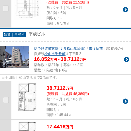
(管理費・共益費 22,528円)
敷：6ヶ月｜礼：0ヶ月
所在階：6階
間取り：-
面積：67.70㎡
平成ビル
賃貸｜事務所
伊予鉄道環状線(ＪＲ松山駅経由)
「
市役所前
」駅 徒歩7分
愛媛県
松山市
千舟町
４丁目5-2
16.852
38.7112
万円～
万円
築年数：築37年 ｜募集中：
3室
階数：8階建 地下1階
百十四銀行松山支店まで275mです。
38.7112
万
円
(管理費・共益費 48,389円)
敷：6ヶ月｜礼：0ヶ月
所在階：3階
間取り：-
面積：145.44㎡
17.4416
万
円