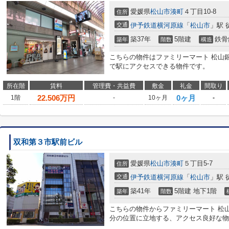
愛媛県
松山市
湊町
４丁目10-8
住所
交通
伊予鉄道横河原線
「
松山市
」駅 
築37年
5階建
鉄骨
築年
階数
構造
こちらの物件はファミリーマート 松山銀
で駅にアクセスできる物件です。
所在階
賃料
管理費・共益費
敷金
礼金
間取り
22.506
万円
0ヶ月
1階
-
10ヶ月
-
双和第３市駅前ビル
愛媛県
松山市
湊町
５丁目5-7
住所
交通
伊予鉄道横河原線
「
松山市
」駅 
築41年
5階建 地下1階
築年
階数
こちらの物件からファミリーマート 松山
分の位置に立地する、アクセス良好な物