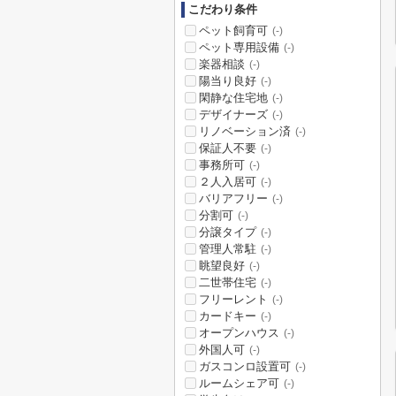
こだわり条件
ペット飼育可
(-)
ペット専用設備
(-)
楽器相談
(-)
陽当り良好
(-)
閑静な住宅地
(-)
デザイナーズ
(-)
リノベーション済
(-)
保証人不要
(-)
事務所可
(-)
２人入居可
(-)
バリアフリー
(-)
分割可
(-)
分譲タイプ
(-)
管理人常駐
(-)
眺望良好
(-)
二世帯住宅
(-)
フリーレント
(-)
カードキー
(-)
オープンハウス
(-)
外国人可
(-)
ガスコンロ設置可
(-)
ルームシェア可
(-)