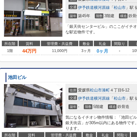
交通
伊予鉄道横河原線
「
松山市
」駅 
築45年
3階建
鉄骨
築年
階数
構造
「銀天街センタービル」のここがイチオ
な駅近物件です。
所在階
賃料
管理費・共益費
敷金
礼金
間取り
44
万円
0ヶ月
1階
11,000円
3ヶ月
-
10
池田ビル
愛媛県
松山市
湊町
４丁目6-12
住所
交通
伊予鉄道横河原線
「
松山市
」駅 
-
5階建
鉄骨造
築年
階数
構造
気になるイチオシ物件情報：「池田ビル
銀天街店」が305m以内にある物件です
ります。
所在階
賃料
管理費・共益費
敷金
礼金
間取り