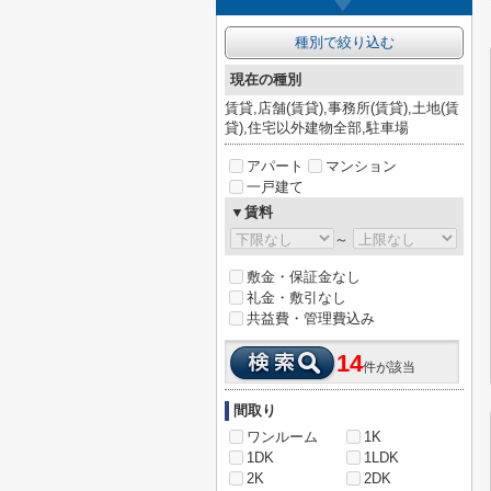
種別で絞り込む
現在の種別
賃貸,店舗(賃貸),事務所(賃貸),土地(賃
貸),住宅以外建物全部,駐車場
アパート
マンション
一戸建て
▼賃料
～
敷金・保証金なし
礼金・敷引なし
共益費・管理費込み
14
件が該当
間取り
ワンルーム
1K
1DK
1LDK
2K
2DK