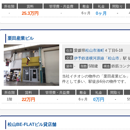
所在階
賃料
管理費・共益費
敷金
礼金
間取り
25.3
万円
0ヶ月
-
-
6ヶ月
-
栗田産業ビル
愛媛県
松山市
湊町
４丁目6-18
住所
交通
伊予鉄道横河原線
「
松山市
」駅 
-
5階建
鉄筋コン
築年
階数
構造
当社イチオシの物件の「栗田産業ビル」
件として多い、駅徒歩6分の物件です。
所在階
賃料
管理費・共益費
敷金
礼金
間取り
22
万円
0万円
1階
-
6ヶ月
-
5
松山BE-FLATビル貸店舗