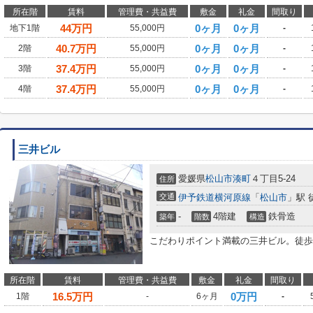
所在階
賃料
管理費・共益費
敷金
礼金
間取り
44
万円
0ヶ月
0ヶ月
地下1階
55,000円
-
40.7
万円
0ヶ月
0ヶ月
2階
55,000円
-
37.4
万円
0ヶ月
0ヶ月
3階
55,000円
-
37.4
万円
0ヶ月
0ヶ月
4階
55,000円
-
三井ビル
愛媛県
松山市
湊町
４丁目5-24
住所
交通
伊予鉄道横河原線
「
松山市
」駅 
-
4階建
鉄骨造
築年
階数
構造
こだわりポイント満載の三井ビル。徒歩
所在階
賃料
管理費・共益費
敷金
礼金
間取り
16.5
万円
0万円
1階
-
6ヶ月
-