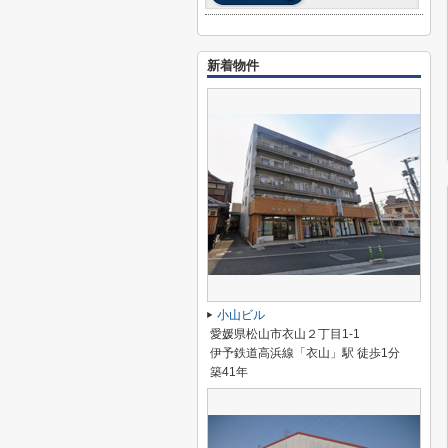
新着物件
小山ビル
愛媛県松山市衣山２丁目1-1
伊予鉄道高浜線「衣山」駅 徒歩1分
築41年