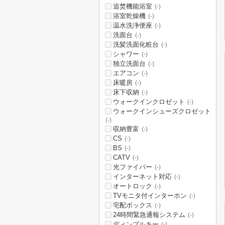
追焚機能浴室
(-)
浴室乾燥機
(-)
温水洗浄便座
(-)
洗面台
(-)
洗髪洗面化粧台
(-)
シャワー
(-)
独立洗面台
(-)
エアコン
(-)
床暖房
(-)
床下収納
(-)
ウォークインクロゼット
(-)
ウォークインシューズクロゼット
(-)
収納豊富
(-)
CS
(-)
BS
(-)
CATV
(-)
光ファイバー
(-)
インターネット対応
(-)
オートロック
(-)
TVモニタ付インターホン
(-)
宅配ボックス
(-)
24時間緊急通報システム
(-)
ディンプルキー
(-)