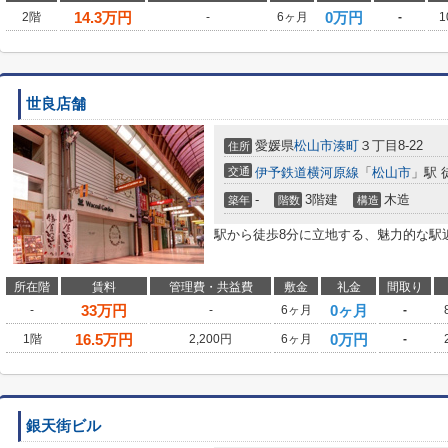
14.3
万円
0万円
2階
-
6ヶ月
-
1
世良店舗
愛媛県
松山市
湊町
３丁目8-22
住所
交通
伊予鉄道横河原線
「
松山市
」駅 
-
3階建
木造
築年
階数
構造
駅から徒歩8分に立地する、魅力的な駅
所在階
賃料
管理費・共益費
敷金
礼金
間取り
33
万円
0ヶ月
-
-
6ヶ月
-
16.5
万円
0万円
1階
2,200円
6ヶ月
-
銀天街ビル