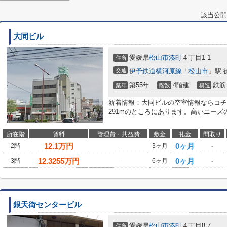
該当公開
大同ビル
愛媛県
松山市
湊町
４丁目1-1
住所
交通
伊予鉄道横河原線
「
松山市
」駅 
築55年
4階建
鉄筋
築年
階数
構造
新着情報：大同ビルの空室情報ならコチ
291mのところにあります。高いニーズ
所在階
賃料
管理費・共益費
敷金
礼金
間取り
12.1
万円
0ヶ月
2階
-
3ヶ月
-
12.3255
万円
0ヶ月
3階
-
6ヶ月
-
銀天街センタービル
愛媛県
松山市
湊町
４丁目8-7
住所