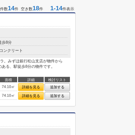
14
18
1-14
件数
件 空き数
件
件表示
徒歩8分
コンクリート
ラ。みずほ銀行松山支店が物件から
のある、駅徒歩8分の物件です。
面積
詳細
検討リスト
74.10㎡
詳細を見る
追加する
74.10㎡
詳細を見る
追加する