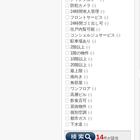
防犯カメラ
(-)
24時間有人管理
(-)
フロントサービス
(-)
24時間ゴミ出し可
(-)
住戸内覧可能
(-)
コンシェルジュサービス
(-)
駐車場あり
(-)
2階以上
(-)
1階の物件
(-)
10階以上
(-)
20階以上
(-)
最上階
(-)
南向き
(-)
角部屋
(-)
ワンフロア
(-)
高層ビル
(-)
飲食店可
(-)
居抜物件
(-)
個別空調
(-)
都市ガス
(-)
下水道
(-)
14
件が該当