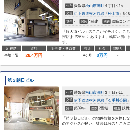
愛媛県
松山市
湊町
４丁目8-15
住所
交通
伊予鉄道横河原線
「
松山市
」駅 
-
4階建
鉄筋コン
築年
階数
構造
「銀天街ビル」のここがイチオシ。こち
街店まで267mにあります。幅広い層に
す。
所在階
賃料
管理費・共益費
敷金
礼金
間取り
26.4
万円
0万円
半地下階
-
4ヶ月
-
第３朝日ビル
愛媛県
松山市
湊町
３丁目7-11
住所
交通
伊予鉄道横河原線
「
石手川公園
」
築39年
2階建
鉄骨
築年
階数
構造
「第３朝日ビル」の物件情報をお探しな
のアクセスが良い、徒歩11分のところ