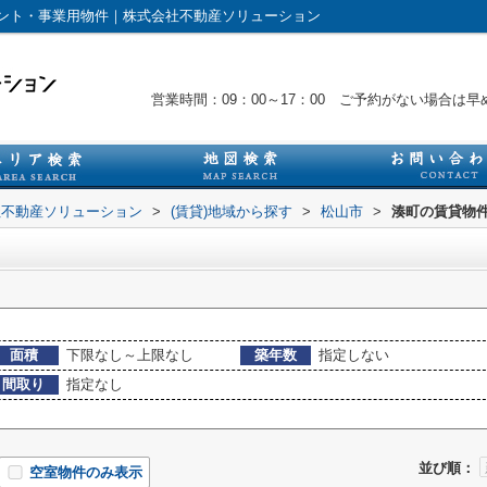
ント・事業用物件｜株式会社不動産ソリューション
営業時間：09：00～17：00 ご予約がない場合
社不動産ソリューション
>
(賃貸)地域から探す
>
松山市
>
湊町の賃貸物
面積
下限なし～上限なし
築年数
指定しない
間取り
指定なし
並び順：
空室物件のみ表示