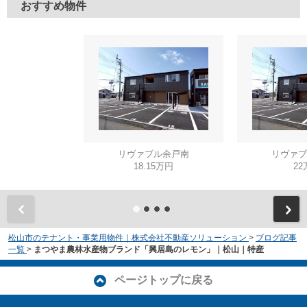
おすすめ物件
リヴァブル余戸南
リヴァブ
18.15万円
22
松山市のテナント・事業用物件｜株式会社不動産ソリューション
>
ブログ記事
一覧
>
まつやま農林水産物ブランド「興居島のレモン」｜松山｜特産
ページトップに戻る