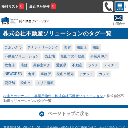
0
0
検討リスト
最近見た物件
お問合せ
株式会社不動産ソリューションのタグ一覧
ごあいさつ
テナントリーシング
美容
物販店
物販
不動産ソリューション
売土地
松山市の不動産
事業用仲介
飲食店
店舗
美容室向き
愛媛県
不動産
ランチ
ディナー
NEWOPEN
倉庫
事務所
松山市近郊
テナント
カフェ
貸店舗
松山市
エリア情報
松山市のテナント・事業用物件｜株式会社不動産ソリューション
>
株式会社不
動産ソリューションのタグ一覧
ページトップに戻る
営業時間:09：00～17：00 ご予約がない場合は早めに終業させていただく場合もござ