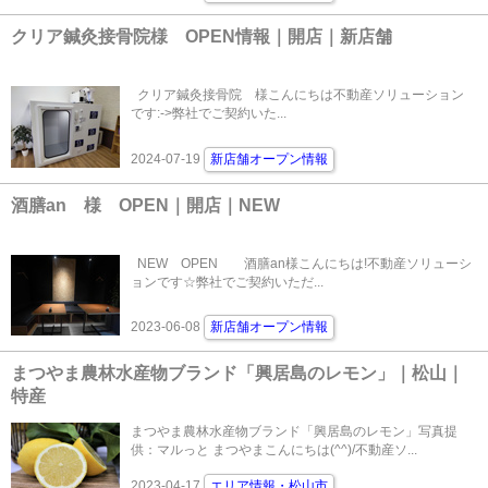
クリア鍼灸接骨院様 OPEN情報｜開店｜新店舗
クリア鍼灸接骨院 様こんにちは不動産ソリューション
です:->弊社でご契約いた...
2024-07-19
新店舗オープン情報
酒膳an 様 OPEN｜開店｜NEW
NEW OPEN 酒膳an様こんにちは!不動産ソリューシ
ョンです☆弊社でご契約いただ...
2023-06-08
新店舗オープン情報
まつやま農林水産物ブランド「興居島のレモン」｜松山｜
特産
まつやま農林水産物ブランド「興居島のレモン」写真提
供：マルっと まつやまこんにちは(^^)/不動産ソ...
2023-04-17
エリア情報・松山市