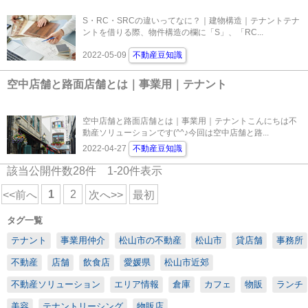
S・RC・SRCの違いってなに？｜建物構造｜テナントテナ
ントを借りる際、物件構造の欄に「S」、「RC...
2022-05-09
不動産豆知識
空中店舗と路面店舗とは｜事業用｜テナント
空中店舗と路面店舗とは｜事業用｜テナントこんにちは不
動産ソリューションです(^^♪今回は空中店舗と路...
2022-04-27
不動産豆知識
該当公開件数
28
件
1-20
件表示
1
2
<<前へ
次へ>>
最初
タグ一覧
テナント
事業用仲介
松山市の不動産
松山市
貸店舗
事務所
不動産
店舗
飲食店
愛媛県
松山市近郊
不動産ソリューション
エリア情報
倉庫
カフェ
物販
ランチ
美容
テナントリーシング
物販店