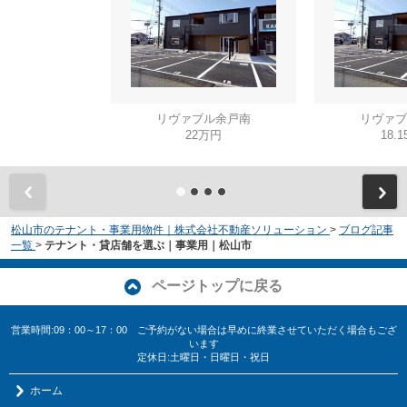
リヴァブル余戸南
リヴァブ
22万円
18.
松山市のテナント・事業用物件｜株式会社不動産ソリューション
>
ブログ記事
一覧
>
テナント・貸店舗を選ぶ｜事業用｜松山市
ページトップに戻る
営業時間:09：00～17：00 ご予約がない場合は早めに終業させていただく場合もござ
います
定休日:土曜日・日曜日・祝日
ホーム