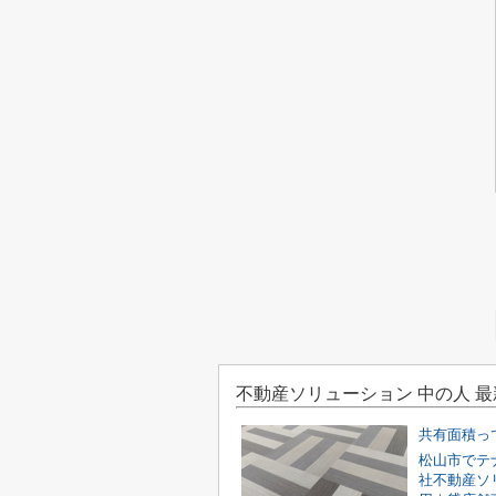
不動産ソリューション 中の人 
共有面積っ
松山市でテ
社不動産ソ