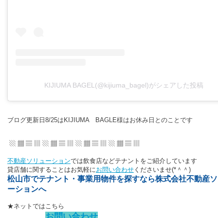
KIJIUMA BAGEL(@kijiuma_bagel)がシェアした投稿
ブログ更新日8/25はKIJIUMA BAGLE様はお休み日とのことです
▧ ▦ ▤ ▥ ▧ ▦ ▤ ▥ ▧ ▦ ▤ ▥ ▧ ▦ ▤ ▥
不動産ソリューション
では飲食店などテナントをご紹介しています
貸店舗に関することはお気軽に
お問い合わせ
くださいませ(*＾＾)
松山市でテナント・事業用物件を探すなら株式会社不動産ソ
ーションへ
★ネットではこちら
お問い合わせ