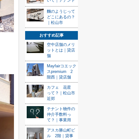
いて｜テナント
麵のようじって
どこにあるの？
｜松山市
おすすめ記事
空中店舗のメリ
ットとは｜貸店
舗
Mayfairコエック
スpremium 2
階西｜貸店舗
カフェ 花星
って？｜松山市
近郊
テナント物件の
仲介手数料っ
て？｜事業用
アスカ勝山町ビ
ル 2階｜貸事