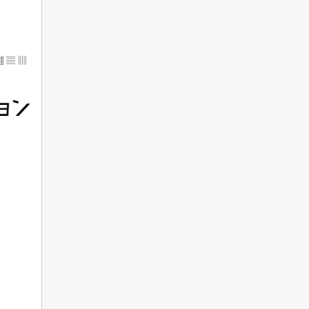
▦ ▤ ▥