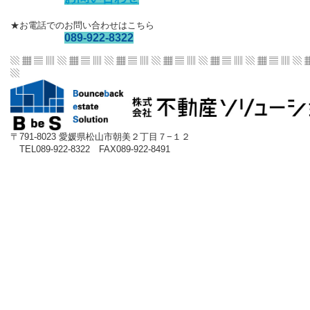
★お電話でのお問い合わせはこちら
089-922-8322
▧ ▦ ▤ ▥ ▧ ▦ ▤ ▥ ▧ ▦ ▤ ▥ ▧ ▦ ▤ ▥
▧ ▦ ▤ ▥ ▧ ▦ ▤ ▥ ▧ 
▧
〒791-8023 愛媛県松山市朝美２丁目７−１２
TEL089-922-8322 FAX089-922-8491