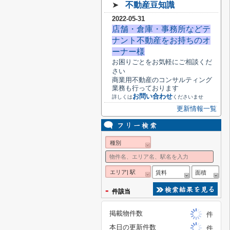
➤
不動産豆知識
2022-05-31
店舗・倉庫・事務所などテ
ナント不動産をお持ちのオ
ーナー様
お困りごとをお気軽にご相談くだ
さい
商業用不動産のコンサルティング
業務も行っております
お問い合わせ
詳しくは
くださいませ
更新情報一覧
種別
エリア| 駅
賃料
面積
-
件該当
掲載物件数
件
本日の更新件数
件