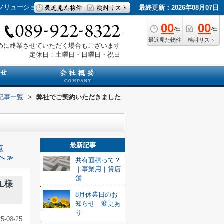
産ソリューション
最終更新：2026年08月07日
00
00
件
件
最近見た物件
検討リスト
は早めに終業させていただく場合もございます
定休日：土曜日・日曜日・祝日
記事一覧
>
弊社でご契約いただきました
最新記事
覧
へ ≫
共有面積って？
｜事業用｜貸店
舗
L様
8月休業日のお
知らせ 変更あ
り
25-08-25