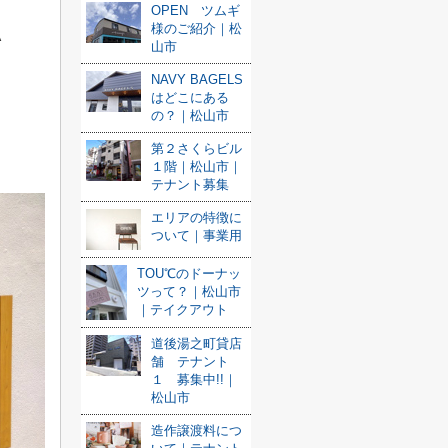
OPEN ツムギ
様のご紹介｜松
MA
山市
NAVY BAGELS
はどこにある
の？｜松山市
第２さくらビル
１階｜松山市｜
テナント募集
エリアの特徴に
ついて｜事業用
TOU℃のドーナッ
ツって？｜松山市
｜テイクアウト
道後湯之町貸店
舗 テナント
１ 募集中!!｜
松山市
造作譲渡料につ