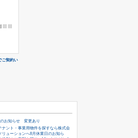
▦ ▤ ▥
でご契約い
日のお知らせ 変更あり
テナント・事業用物件を探すなら株式会
ソリューションへ8月休業日のお知ら