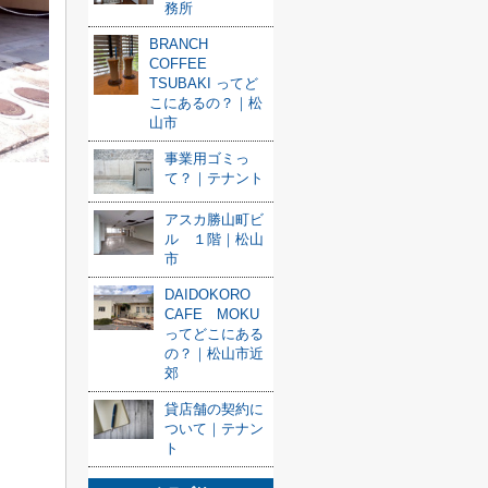
務所
BRANCH
COFFEE
TSUBAKI ってど
こにあるの？｜松
山市
事業用ゴミっ
て？｜テナント
アスカ勝山町ビ
ル １階｜松山
市
DAIDOKORO
CAFE MOKU
ってどこにある
の？｜松山市近
郊
貸店舗の契約に
ついて｜テナン
ト