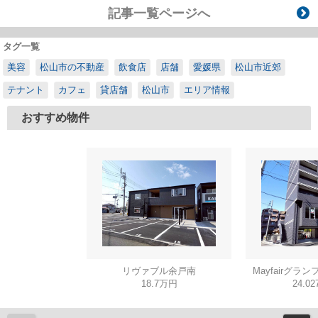
記事一覧ページへ
タグ一覧
美容
松山市の不動産
飲食店
店舗
愛媛県
松山市近郊
テナント
カフェ
貸店舗
松山市
エリア情報
おすすめ物件
リヴァブル余戸南
Mayfairグラン
18.7万円
24.0