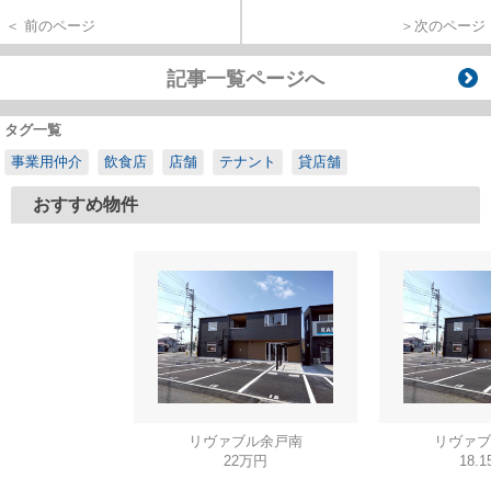
＜ 前のページ
＞次のページ
記事一覧ページへ
タグ一覧
事業用仲介
飲食店
店舗
テナント
貸店舗
おすすめ物件
リヴァブル余戸南
リヴァブ
22万円
18.