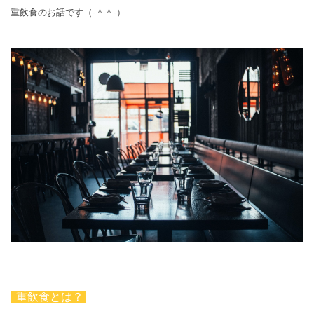
重飲食のお話です（‐＾＾‐）
重飲食とは？