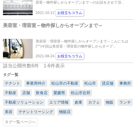
容室～物件探しからオープンまで～のお話をさせて頂...
2021-10-12
お役立ちコラム
美容室・理容室～物件探しからオープンまで～
美容室・理容室～物件探しからオープンまで～こんにちは
(^^)今回は美容室・理容室の物件探しからオープ...
2021-08-24
お役立ちコラム
該当公開件数
6
件
1-6
件表示
タグ一覧
テナント
事業用仲介
松山市の不動産
松山市
貸店舗
事務所
不動産
店舗
飲食店
愛媛県
松山市近郊
不動産ソリューション
エリア情報
倉庫
カフェ
物販
ランチ
美容
テナントリーシング
物販店
タグ一覧ページへ