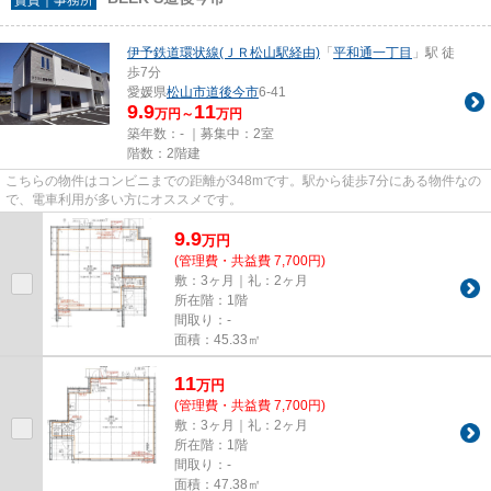
伊予鉄道環状線(ＪＲ松山駅経由)
「
平和通一丁目
」駅 徒
歩7分
愛媛県
松山市
道後今市
6-41
9.9
11
万円～
万円
築年数：- ｜募集中：
2室
階数：2階建
こちらの物件はコンビニまでの距離が348mです。駅から徒歩7分にある物件なの
で、電車利用が多い方にオススメです。
9.9
万
円
(管理費・共益費 7,700円)
敷：3ヶ月｜礼：2ヶ月
所在階：1階
間取り：-
面積：45.33㎡
11
万
円
(管理費・共益費 7,700円)
敷：3ヶ月｜礼：2ヶ月
所在階：1階
間取り：-
面積：47.38㎡