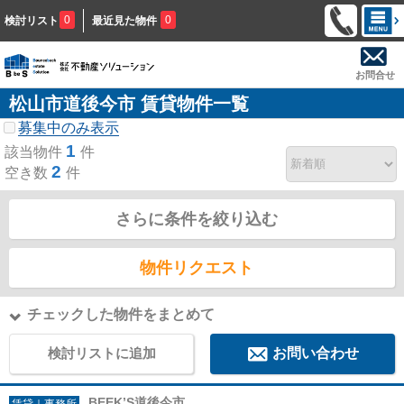
0
0
検討リスト
最近見た物件
お問合せ
松山市道後今市 賃貸物件一覧
募集中のみ表示
1
該当物件
件
2
空き数
件
さらに条件を絞り込む
物件リクエスト
チェックした物件をまとめて
検討リストに追加
お問い合わせ
BEEK’S道後今市
賃貸｜事務所