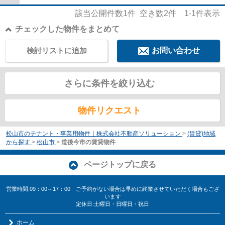
該当公開件数
1
件 空き数
2
件
1-1
件表示
チェックした物件をまとめて
検討リストに追加
お問い合わせ
さらに条件を絞り込む
物件リクエスト
松山市のテナント・事業用物件｜株式会社不動産ソリューション
>
(賃貸)地域
から探す
>
松山市
>
道後今市の賃貸物件
ページトップに戻る
営業時間:09：00～17：00 ご予約がない場合は早めに終業させていただく場合もござ
います
定休日:土曜日・日曜日・祝日
ホーム