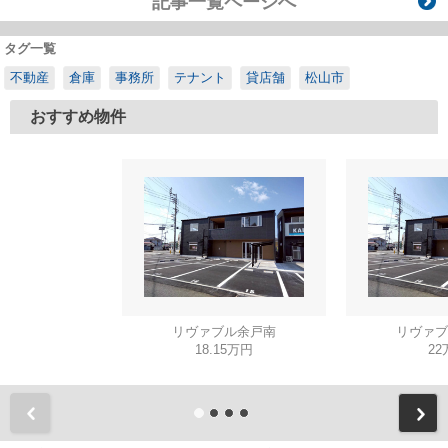
記事一覧ページへ
タグ一覧
不動産
倉庫
事務所
テナント
貸店舗
松山市
おすすめ物件
リヴァブル余戸南
リヴァブ
18.15万円
22