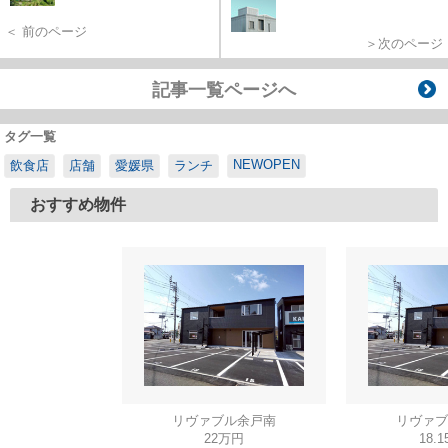
＜ 前のページ
＞次のページ
記事一覧ページへ
タグ一覧
NEWOPEN
飲食店
店舗
愛媛県
ランチ
おすすめ物件
リヴァブル余戸南
リヴァブ
22万円
18.