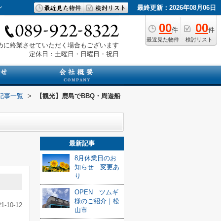
ン
最終更新：2026年08月06日
00
00
件
件
最近見た物件
検討リスト
は早めに終業させていただく場合もございます
定休日：土曜日・日曜日・祝日
記事一覧
>
【観光】鹿島でBBQ・周遊船
最新記事
8月休業日のお
知らせ 変更あ
り
OPEN ツムギ
様のご紹介｜松
21-10-12
山市