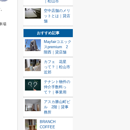
｜松山市
す。
空中店舗のメリ
ットとは｜貸店
舗
車場
おすすめ記事
Mayfairコエック
スpremium 2
階西｜貸店舗
カフェ 花星
って？｜松山市
近郊
テナント物件の
仲介手数料っ
て？｜事業用
アスカ勝山町ビ
ル 2階｜貸事
務所
BRANCH
COFFEE