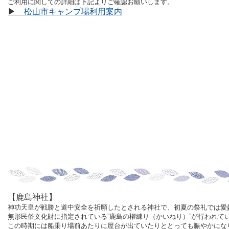
ご利用に関しての詳細は下記よりご確認お願いします。
▶
松山市キャンプ場利用案内
【鹿島神社】
神功天皇が戦勝と道中安全を祈願したとされる神社で、初夏の祭礼では愛
無形民俗文化財に指定されている”鹿島の櫂練り（かいねり）”が行われて
この時期には船乗り場前あたりに屋台が出ていたりととっても賑やかにな