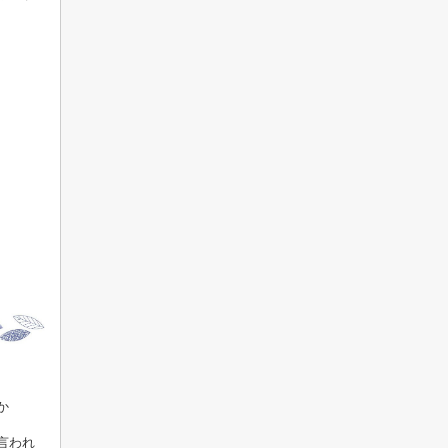
か
言われ