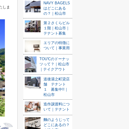
NAVY BAGELS
たしま
はどこにある
の？｜松山市
第２さくらビル
１階｜松山市｜
テナント募集
エリアの特徴に
ついて｜事業用
TOU℃のドーナッ
ツって？｜松山市
｜テイクアウト
道後湯之町貸店
舗 テナント
１ 募集中!!｜
松山市
造作譲渡料につ
いて｜テナント
麵のようじって
どこにあるの？