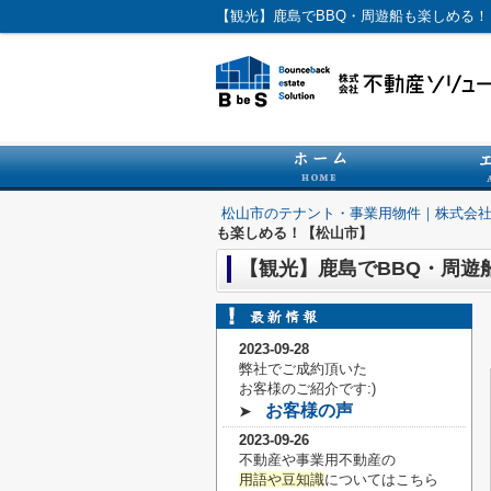
【観光】鹿島でBBQ・周遊船も楽しめる
松山市のテナント・事業用物件｜株式会
も楽しめる！【松山市】
【観光】鹿島でBBQ・周遊
2023-09-28
弊社でご成約頂いた
お客様の
ご紹介です:)
お客様の声
➤
2023-09-26
不動産や事業用不動産の
用語や豆知識
についてはこちら