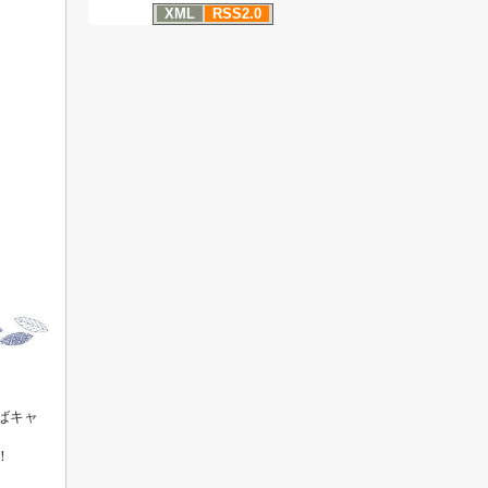
XML
RSS2.0
ばキャ
！