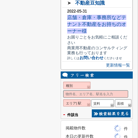
➤
不動産豆知識
2022-05-31
店舗・倉庫・事務所などテ
ナント不動産をお持ちのオ
ーナー様
お困りごとをお気軽にご相談くだ
さい
商業用不動産のコンサルティング
業務も行っております
お問い合わせ
詳しくは
くださいませ
更新情報一覧
種別
エリア| 駅
賃料
面積
-
件該当
掲載物件数
件
本日の更新件数
件