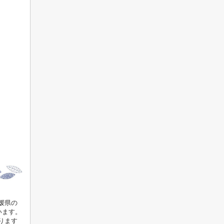
媛県の
います。
ります