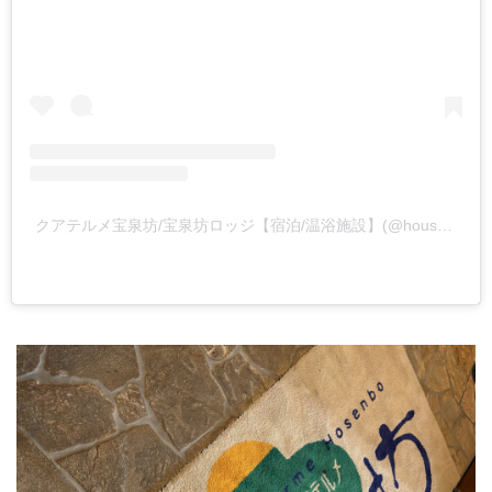
クアテルメ宝泉坊/宝泉坊ロッジ【宿泊/温浴施設】(@housenbou_2005)がシェアした投稿