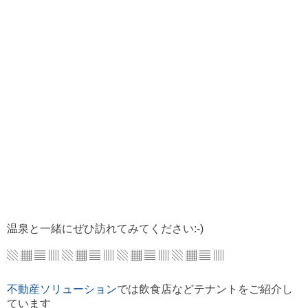
温泉と一緒にぜひ訪れてみてください:-)
▧ ▦ ▤ ▥ ▧ ▦ ▤ ▥ ▧ ▦ ▤ ▥ ▧ ▦ ▤ ▥
不動産ソリューション
では飲食店などテナントをご紹介し
ています