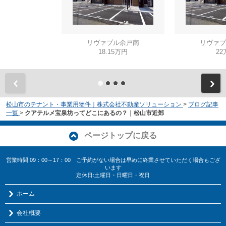
リヴァブル余戸南
リヴァブ
18.15万円
22
松山市のテナント・事業用物件｜株式会社不動産ソリューション
>
ブログ記事
一覧
>
クアテルメ宝泉坊ってどこにあるの？｜松山市近郊
ページトップに戻る
営業時間:09：00～17：00 ご予約がない場合は早めに終業させていただく場合もござ
います
定休日:土曜日・日曜日・祝日
ホーム
会社概要