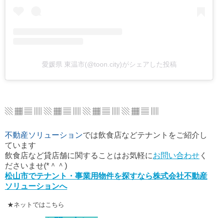
愛媛県 東温市(@toon.city)がシェアした投稿
▧ ▦ ▤ ▥ ▧ ▦ ▤ ▥ ▧ ▦ ▤ ▥ ▧ ▦ ▤ ▥
不動産ソリューション
では飲食店などテナントをご紹介し
ています
飲食店など貸店舗に関することはお気軽に
お問い合わせ
く
ださいませ(*＾＾)
松山市でテナント・事業用物件を探すなら株式会社不動産
ソリューションへ
★ネットではこちら