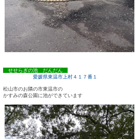
せせらぎの池 だんだん
愛媛県東温市上村４１７番１
松山市のお隣の市
東温市の
かすみの森公園に池ができています