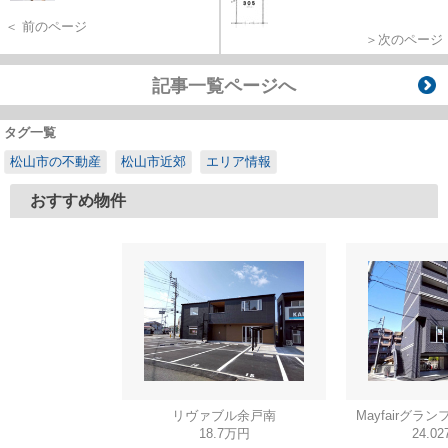
＜ 前のページ
＞次のページ
記事一覧ページへ
タグ一覧
松山市の不動産
松山市近郊
エリア情報
おすすめ物件
リヴァブル余戸南
Mayfairグラン
18.7万円
24.0