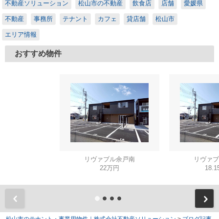
不動産ソリューション
松山市の不動産
飲食店
店舗
愛媛県
不動産
事務所
テナント
カフェ
貸店舗
松山市
エリア情報
おすすめ物件
リヴァブル余戸南
リヴァブ
22万円
18.
松山市のテナント・事業用物件｜株式会社不動産ソリューション
>
ブログ記事