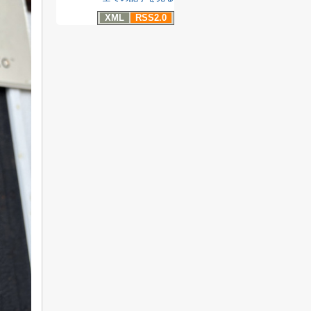
XML
RSS2.0