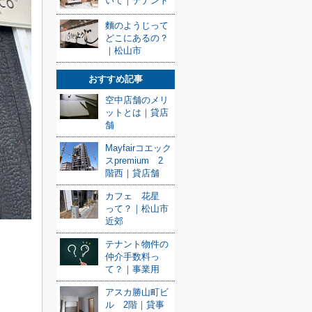
いて｜テナント
麵のようじって
どこにあるの？
｜松山市
おすすめ記事
空中店舗のメリ
ットとは｜貸店
舗
Mayfairコエック
スpremium 2
階西｜貸店舗
カフェ 花星
って？｜松山市
近郊
テナント物件の
仲介手数料っ
て？｜事業用
アスカ勝山町ビ
ル 2階｜貸事