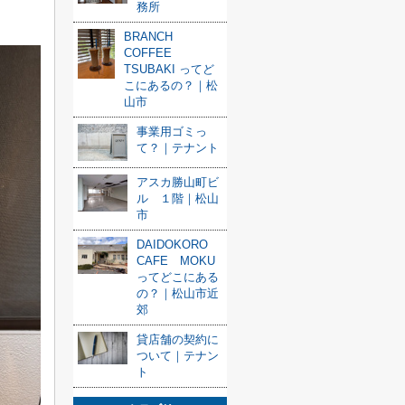
務所
BRANCH
COFFEE
TSUBAKI ってど
こにあるの？｜松
山市
事業用ゴミっ
て？｜テナント
アスカ勝山町ビ
ル １階｜松山
市
DAIDOKORO
CAFE MOKU
ってどこにある
の？｜松山市近
郊
貸店舗の契約に
ついて｜テナン
ト