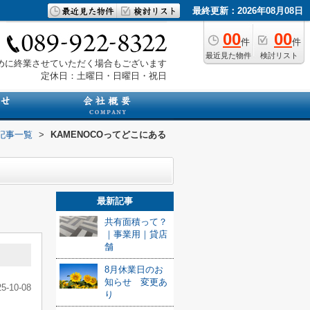
最終更新：2026年08月08日
00
00
件
件
最近見た物件
検討リスト
は早めに終業させていただく場合もございます
定休日：土曜日・日曜日・祝日
記事一覧
>
KAMENOCOってどこにある
最新記事
共有面積って？
｜事業用｜貸店
舗
8月休業日のお
知らせ 変更あ
25-10-08
り