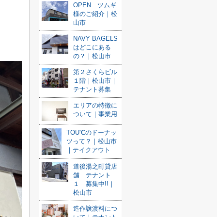
OPEN ツムギ
様のご紹介｜松
山市
NAVY BAGELS
はどこにある
の？｜松山市
第２さくらビル
１階｜松山市｜
テナント募集
エリアの特徴に
ついて｜事業用
TOU℃のドーナッ
ツって？｜松山市
｜テイクアウト
道後湯之町貸店
舗 テナント
１ 募集中!!｜
松山市
造作譲渡料につ