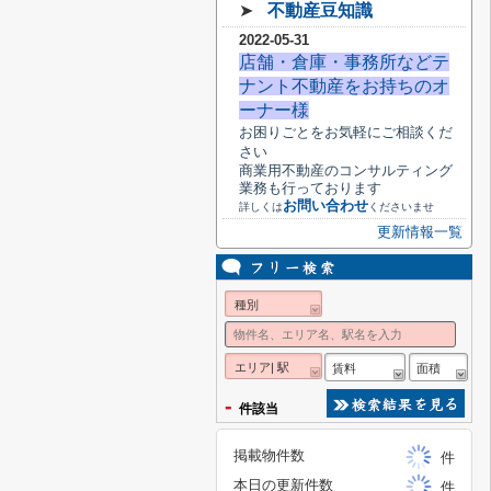
➤
不動産豆知識
2022-05-31
店舗・倉庫・事務所などテ
ナント不動産をお持ちのオ
ーナー様
お困りごとをお気軽にご相談くだ
さい
商業用不動産のコンサルティング
業務も行っております
お問い合わせ
詳しくは
くださいませ
更新情報一覧
種別
エリア| 駅
賃料
面積
-
件該当
掲載物件数
件
本日の更新件数
件