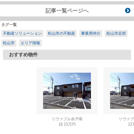
記事一覧ページへ
タグ一覧
不動産ソリューション
松山市の不動産
事業用仲介
松山市近郊
松山市
エリア情報
おすすめ物件
リヴァブル余戸南
リヴァブ
18.15万円
22