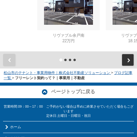
リヴァブル余戸南
リヴァブ
22万円
18.
松山市のテナント・事業用物件｜株式会社不動産ソリューション
>
ブログ記事
一覧
>
フリーレント契約って？｜事業用｜不動産
ページトップに戻る
営業時間:09：00～17：00 ご予約がない場合は早めに終業させていただく場合もござ
います
定休日:土曜日・日曜日・祝日
ホーム