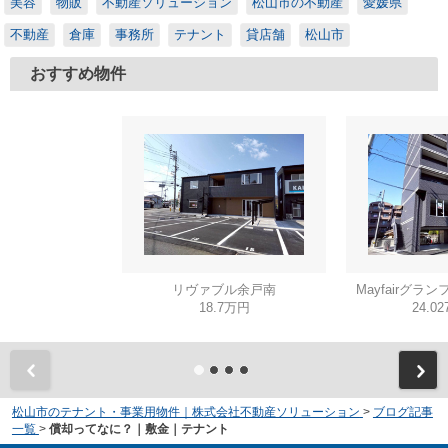
美容
物販
不動産ソリューション
松山市の不動産
愛媛県
不動産
倉庫
事務所
テナント
貸店舗
松山市
おすすめ物件
リヴァブル余戸南
Mayfairグラン
18.7万円
24.0
松山市のテナント・事業用物件｜株式会社不動産ソリューション
>
ブログ記事
一覧
>
償却ってなに？｜敷金｜テナント