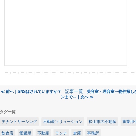
ー・ー・ー・ー・ー・ー・ー・ー・ー・ー・ー・ー・ー・ー・ー・ー・ー
記事一覧
≪ 前へ｜SNSはされていますか？
美容室・理容室～物件探し
ンまで～｜次へ ≫
タグ一覧
テナントリーシング
不動産ソリューション
松山市の不動産
事業用
飲食店
愛媛県
不動産
ランチ
倉庫
事務所