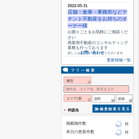
2022-05-31
店舗・倉庫・事務所などテ
ナント不動産をお持ちのオ
ーナー様
お困りごとをお気軽にご相談くだ
さい
商業用不動産のコンサルティング
業務も行っております
お問い合わせ
詳しくは
くださいませ
更新情報一覧
種別
エリア| 駅
賃料
面積
-
件該当
掲載物件数
件
本日の更新件数
件