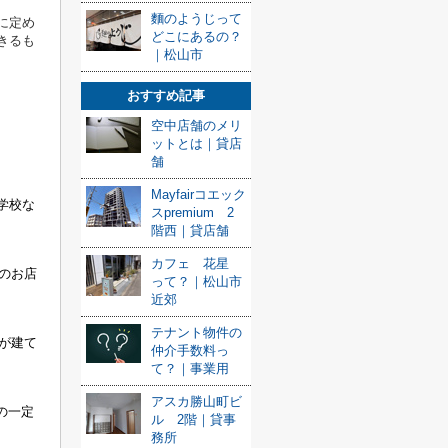
麵のようじって
に
定め
どこにあるの？
きるも
｜松山市
おすすめ記事
空中店舗のメリ
ットとは｜貸店
舗
Mayfairコエック
学校な
スpremium 2
階西｜貸店舗
カフェ 花星
定のお店
って？｜松山市
近郊
テナント物件の
どが建て
仲介手数料っ
て？｜事業用
アスカ勝山町ビ
での一定
ル 2階｜貸事
務所