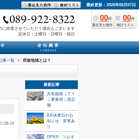
最終更新：2026年08月07日
00
00
件
件
最近見た物件
検討リスト
は早めに終業させていただく場合もございます
定休日：土曜日・日曜日・祝日
記事一覧
>
用途地域とは？
最新記事
共有面積って？
｜事業用｜貸店
舗
8月休業日のお
知らせ 変更あ
21-08-20
り
OPEN ツムギ