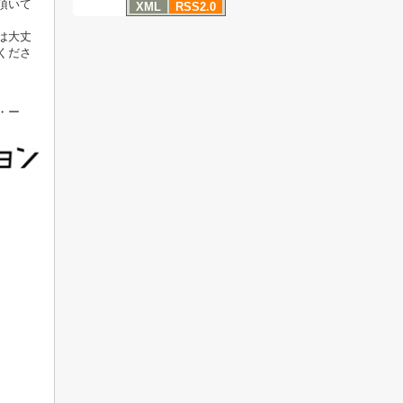
頂いて
XML
RSS2.0
は大丈
くださ
・ー