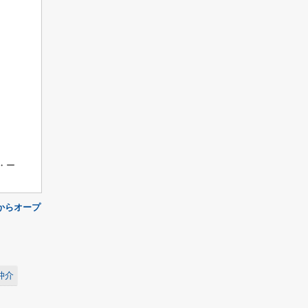
・ー
からオープ
仲介