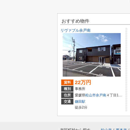
おすすめ物件
リヴァブル余戸南
22万円
賃料
種別
事務所
住所
愛媛県
松山市
余戸南
４丁目10-48
交通
鎌田駅
徒歩2分