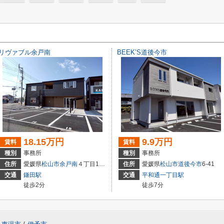
リヴァブル余戸南
BEEK’S道後今市
18.15万円
9.9万円
賃料
賃料
種別
事務所
種別
事務所
住所
愛媛県
松山市
余戸南
４丁目10-48
住所
愛媛県
松山市
道後今市
6-41
交通
鎌田駅
交通
平和通一丁目駅
徒歩2分
徒歩7分