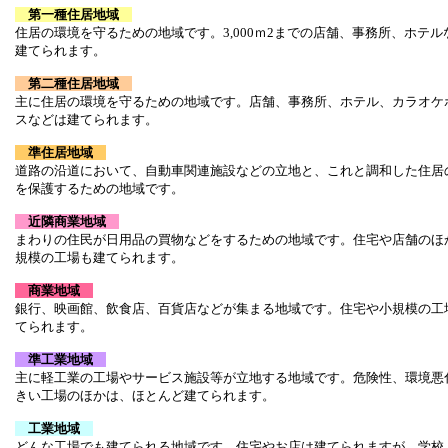
第一種住居地域
住居の環境を守るための地域です。
3,000ｍ2までの店舗、事務所、ホテ
建てられます。
第二種住居地域
主に住居の環境を守るための地域です。
店舗、事務所、ホテル、カラオケ
スなどは建てられます。
準住居地域
道路の沿道において、自動車関連施設などの立地と、これと調和した住居
を保護するための地域です。
近隣商業地域
まわりの住民が日用品の買物などをするための地域です。
住宅や店舗のほ
規模の工場も建てられます。
商業地域
銀行、映画館、飲食店、百貨店などが集まる地域です。
住宅や小規模の工
てられます。
準工業地域
主に軽工業の工場やサービス施設等が立地する地域です。
危険性、環境悪
きい工場のほかは、ほとんど建てられます。
工業地域
どんな工場でも建てられる地域です。
住宅やお店は建てられますが、学校