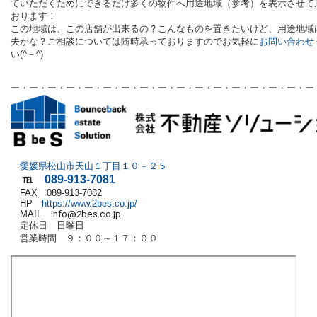
ていただくためにできるだけ多くの物件へ
用途地域（参考）を
表示させて
おります！
この地域は、この店舗が出来るの？こんなものを置きたいけど、用途地域
夫かな？ご相談については随時承っておりますのでお気軽に
お問い合わせ
い(^－^)
ー・ー・ー・ー・ー・ー・ー・ー・ー・ー・ー・ー・ー・ー・ー・ー・ー
愛媛県松山市天山１丁目１０－２５
℡
089-913-7081
FAX 089-913-7082
HP
https://www.2bes.co.jp/
MAIL
info@2bes.co.jp
定休日 日曜日
営業時間 ９：００～１７：００