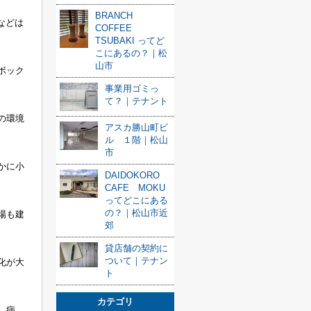
BRANCH
ルなどは
COFFEE
TSUBAKI ってど
こにあるの？｜松
山市
ボック
事業用ゴミっ
て？｜テナント
の環境
アスカ勝山町ビ
ル １階｜松山
市
かに小
DAIDOKORO
CAFE MOKU
ってどこにある
の？｜松山市近
場も建
郊
貸店舗の契約に
ついて｜テナン
化が大
ト
カテゴリ
、病