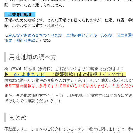
院、ホテルなどは建てられません。
工業専用地域
工場のための地域です。どんな工場でも建てられますが、住宅、お店、学
院、ホテルなどは建てられません。
※
みんなで進めるまちづくりの話 土地の使い方とルールの話 国土交通
市局 都市計画課
より抜粋
用途地域の調べ方
松山市の
用途地域（参考図）を下記リンクよりご確認いただけます！
▶
e～よまちナビ
（愛媛県松山市の情報サイトです）
検索窓に調べたい物件の住所を入力すると色分けされた地図が表示されま
※都市計画情報は、参考ですので最新のものではありませんご注意くださ
また、その他の市町村でも「○○市 用途地域」と検索すれば地図が出てき
でそちらでご確認ください(*_ _)
まとめ
不動産ソリューションのご紹介しているテナント物件に関しましては、参