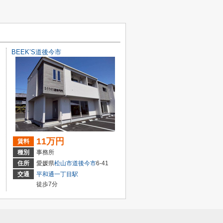
BEEK’S道後今市
11万円
賃料
種別
事務所
住所
愛媛県
松山市
道後今市
6-41
交通
平和通一丁目駅
徒歩7分