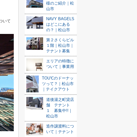
様のご紹介｜松
山市
NAVY BAGELS
ついて
はどこにある
の？｜松山市
第２さくらビル
１階｜松山市｜
テナント募集
エリアの特徴に
ついて｜事業用
TOU℃のドーナッ
ツって？｜松山市
｜テイクアウト
道後湯之町貸店
舗 テナント
１ 募集中!!｜
松山市
造作譲渡料につ
いて｜テナント