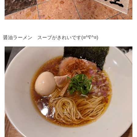
醤油ラーメン
スープがきれいです
(≡^∇^≡)