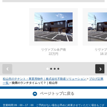
リヴァブル余戸南
リヴァブ
22万円
18.
松山市のテナント・事業用物件｜株式会社不動産ソリューション
>
ブログ記事
一覧
>
狼煙のランチタイムって？｜松山市
ページトップに戻る
営業時間:09：00～17：00 ご予約がない場合は早めに終業させていただく場合もござ