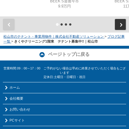
BEEK’S道後今市
BEEK’
9.9万円
11
松山市のテナント・事業用物件｜株式会社不動産ソリューション
>
ブログ記事
一覧
>
きくやクリーニング1階東 テナント募集中!!｜松山市
ページトップに戻る
営業時間:09：00～17：00 ご予約がない場合は早めに終業させていただく場合もござ
います
定休日:土曜日・日曜日・祝日
ホーム
会社概要
お問い合わせ
PCサイト