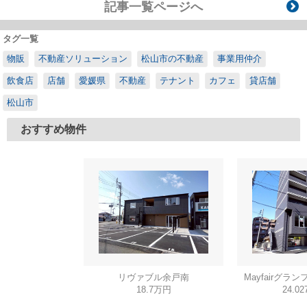
記事一覧ページへ
タグ一覧
物販
不動産ソリューション
松山市の不動産
事業用仲介
飲食店
店舗
愛媛県
不動産
テナント
カフェ
貸店舗
松山市
おすすめ物件
リヴァブル余戸南
Mayfairグラン
18.7万円
24.0