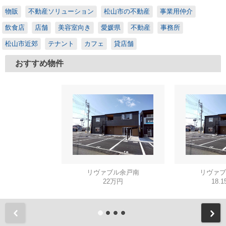
物販
不動産ソリューション
松山市の不動産
事業用仲介
飲食店
店舗
美容室向き
愛媛県
不動産
事務所
松山市近郊
テナント
カフェ
貸店舗
おすすめ物件
リヴァブル余戸南
リヴァブ
22万円
18.