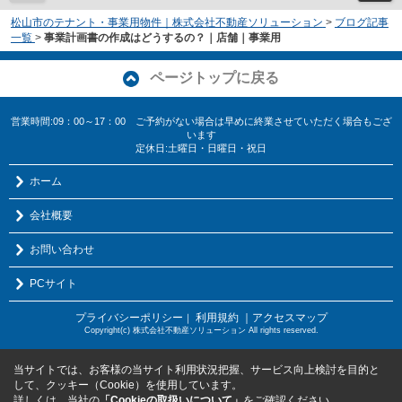
松山市のテナント・事業用物件｜株式会社不動産ソリューション
>
ブログ記事
一覧
>
事業計画書の作成はどうするの？｜店舗｜事業用
ページトップに戻る
営業時間:09：00～17：00 ご予約がない場合は早めに終業させていただく場合もござ
います
定休日:土曜日・日曜日・祝日
ホーム
会社概要
お問い合わせ
PCサイト
プライバシーポリシー
利用規約
｜アクセスマップ
｜
Copyright(c) 株式会社不動産ソリューション All rights reserved.
当サイトでは、お客様の当サイト利用状況把握、サービス向上検討を目的と
して、クッキー（Cookie）を使用しています。
詳しくは、当社の
「Cookieの取扱いについて」
をご確認ください。