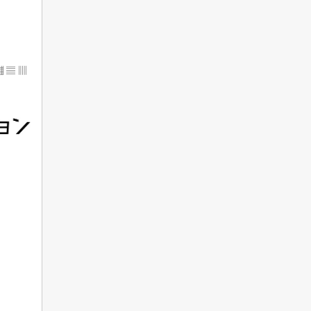
▦ ▤ ▥