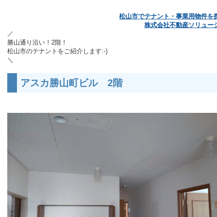
松山市でテナント・事業用物件を
株式会社不動産ソリュー
／
勝山通り沿い！2階！
松山市のテナントを
ご紹介します:-)
＼
アスカ勝山町ビル 2階