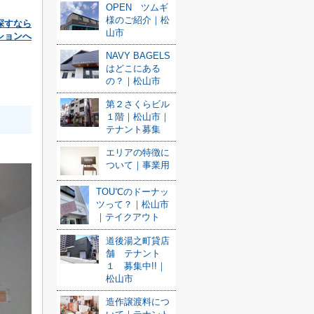
OPEN ツムギ
様のご紹介｜松
探すなら
山市
ションへ
NAVY BAGELS
はどこにある
の？｜松山市
第２さくらビル
１階｜松山市｜
テナント募集
エリアの特徴に
ついて｜事業用
TOU℃のドーナッ
ツって？｜松山市
｜テイクアウト
道後湯之町貸店
舗 テナント
１ 募集中!!｜
松山市
造作譲渡料につ