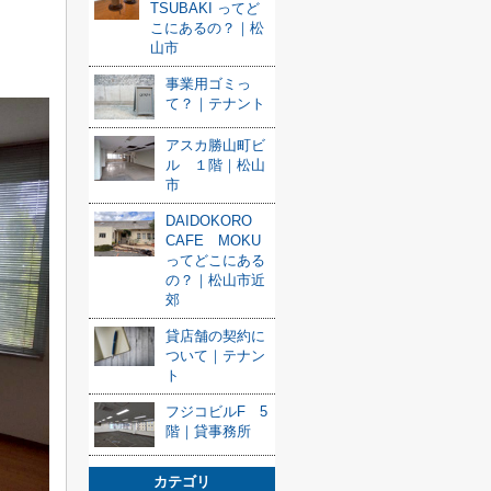
TSUBAKI ってど
こにあるの？｜松
山市
事業用ゴミっ
て？｜テナント
アスカ勝山町ビ
ル １階｜松山
市
DAIDOKORO
CAFE MOKU
ってどこにある
の？｜松山市近
郊
貸店舗の契約に
ついて｜テナン
ト
フジコビルF 5
階｜貸事務所
カテゴリ