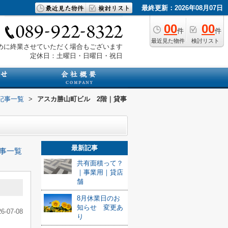
最終更新：2026年08月07日
00
00
件
件
最近見た物件
検討リスト
は早めに終業させていただく場合もございます
定休日：土曜日・日曜日・祝日
記事一覧
>
アスカ勝山町ビル 2階｜貸事
最新記事
事一覧
共有面積って？
｜事業用｜貸店
舗
8月休業日のお
知らせ 変更あ
26-07-08
り