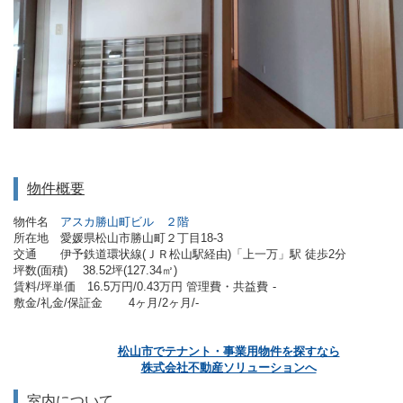
物件概要
物件名
アスカ勝山町ビル ２階
所在地 愛媛県松山市勝山町２丁目18-3
交通
伊予鉄道環状線(ＪＲ松山駅経由)「上一万」駅 徒歩2分
坪数(面積)
38.52坪(127.34㎡)
賃料/坪単価 16.5万円/0.43万円
管理費・共益費
-
敷金/礼金/保証金
4ヶ月/2ヶ月/-
松山市でテナント・事業用物件を探すなら
株式会社不動産ソリューションへ
室内について