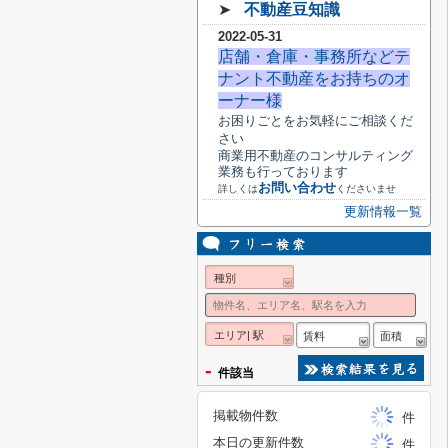
➤
不動産豆知識
2022-05-31
店舗・倉庫・事務所などテ
ナント不動産をお持ちのオ
ーナー様
お困りごとをお気軽にご相談くだ
さい
商業用不動産のコンサルティング
業務も行っております
お問い合わせ
詳しくは
くださいませ
更新情報一覧
種別
エリア| 駅
賃料
面積
-
件該当
掲載物件数
件
本日の更新件数
件