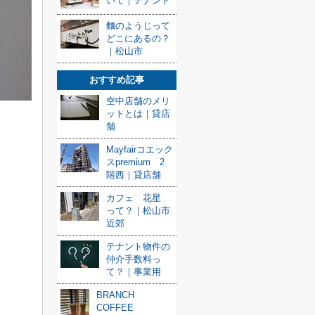
いて｜テナント
麵のようじって
どこにあるの？
｜松山市
おすすめ記事
空中店舗のメリ
ットとは｜貸店
舗
Mayfairコエック
スpremium 2
階西｜貸店舗
カフェ 花星
って？｜松山市
近郊
テナント物件の
仲介手数料っ
て？｜事業用
BRANCH
COFFEE