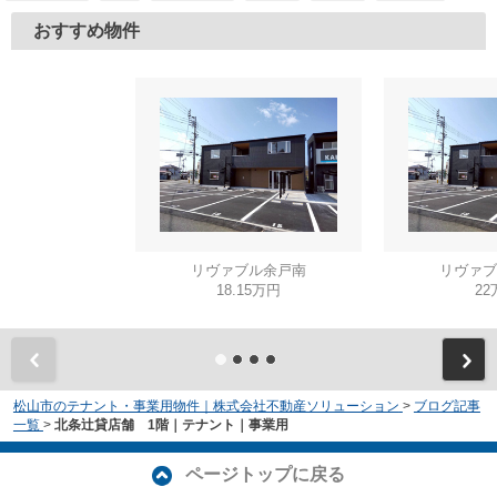
おすすめ物件
リヴァブル余戸南
リヴァブ
18.15万円
22
松山市のテナント・事業用物件｜株式会社不動産ソリューション
>
ブログ記事
一覧
>
北条辻貸店舗 1階｜テナント｜事業用
ページトップに戻る