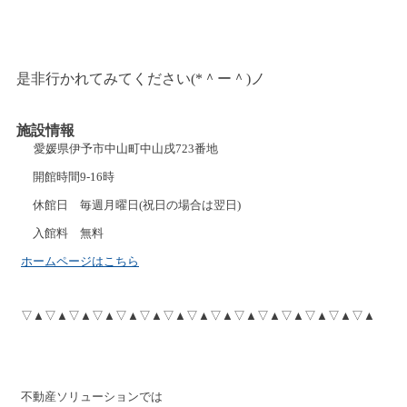
是非行かれてみてください(*＾ー＾)ノ
施設情報
愛媛県伊予市中山町中山戌
723
番地
開館時間
9-16
時
休館日 毎週月曜日
(
祝日の場合は翌日
)
入館料 無料
ホームページはこちら
▽▲▽▲▽▲▽▲▽▲▽▲▽▲▽▲▽▲▽▲▽▲▽▲▽▲▽▲▽▲
不動産ソリューションでは