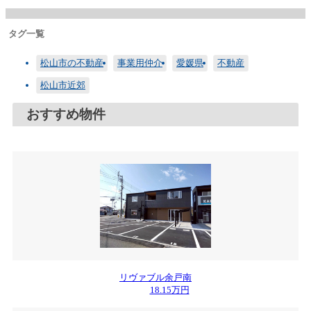
タグ一覧
松山市の不動産
事業用仲介
愛媛県
不動産
松山市近郊
おすすめ物件
リヴァブル余戸南
18.15万円