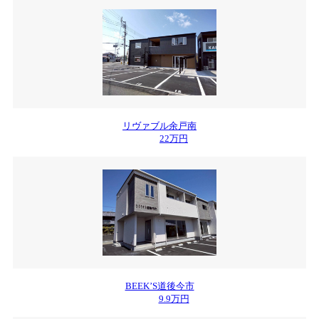
リヴァブル余戸南
22万円
BEEK’S道後今市
9.9万円