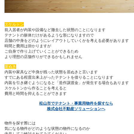
スケルトン
前入居者が内装や設備など撤去した状態のことになります
テナントの躯体だけがあるような形になりますので
店舗の中身をどのようにレイアウトしていくかを考える必要があります
時間と費用は掛かりますが
ご自身で作り上げていくことができるため
より理想の店舗作りができるかもしれません
居ぬき
内装や家具など中身が残った状態を居ぬきと言います
すでにある程度出来上がったテナントを借りることになります
内装を引き継ぐようになると「造作譲渡金」が発生する場合もあります
スケルトンから作ることを考えると
費用と時間を抑えることができます
松山市でテナント・事業用物件を探すなら
株式会社不動産ソリューションへ
物件を探す際には
気になる物件がどのような状態の物件になるのか
内見してご検討されてみてください