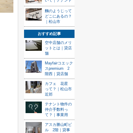
いて｜テナント
麵のようじって
どこにあるの？
｜松山市
おすすめ記事
空中店舗のメリ
ットとは｜貸店
舗
Mayfairコエック
スpremium 2
階西｜貸店舗
カフェ 花星
って？｜松山市
近郊
テナント物件の
仲介手数料っ
て？｜事業用
アスカ勝山町ビ
ル 2階｜貸事