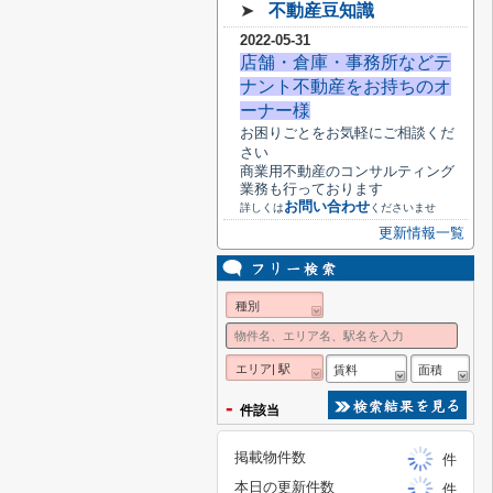
➤
不動産豆知識
2022-05-31
店舗・倉庫・事務所などテ
ナント不動産をお持ちのオ
ーナー様
お困りごとをお気軽にご相談くだ
さい
商業用不動産のコンサルティング
業務も行っております
お問い合わせ
詳しくは
くださいませ
更新情報一覧
種別
エリア| 駅
賃料
面積
-
件該当
掲載物件数
件
本日の更新件数
件