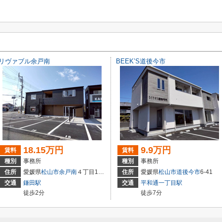
リヴァブル余戸南
BEEK’S道後今市
18.15万円
9.9万円
賃料
賃料
種別
事務所
種別
事務所
住所
愛媛県
松山市
余戸南
４丁目10-48
住所
愛媛県
松山市
道後今市
6-41
交通
鎌田駅
交通
平和通一丁目駅
徒歩2分
徒歩7分