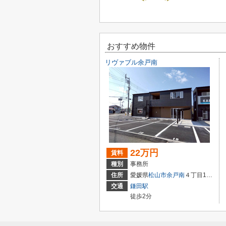
おすすめ物件
リヴァブル余戸南
22万円
賃料
種別
事務所
住所
愛媛県
松山市
余戸南
４丁目10-48
交通
鎌田駅
徒歩2分