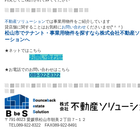
▧ ▦ ▤ ▥ ▧ ▦ ▤ ▥ ▧ ▦ ▤ ▥ ▧ ▦ ▤ ▥
不動産ソリューション
では事業用物件をご紹介しています
貸店舗に関することはお気軽に
お問い合わせ
くださいませ(*＾＾)
松山市でテナント・事業用物件を探すなら株式会社不動産ソ
ーションへ
★ネットではこちら
お問い合わせ
★お電話でのお問い合わせはこちら
089-922-8322
▧ ▦ ▤ ▥ ▧ ▦ ▤ ▥ ▧ ▦ ▤ ▥ ▧ ▦ ▤ ▥
▧ ▦ ▤ ▥ ▧ ▦ ▤ ▥ ▧ 
▧ ▦
〒791-8023 愛媛県松山市朝美２丁目７−１２
TEL089-922-8322 FAX089-922-8491