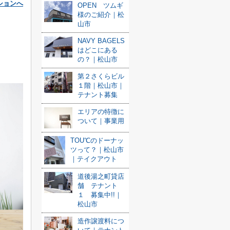
ションへ
OPEN ツムギ
様のご紹介｜松
山市
NAVY BAGELS
はどこにある
の？｜松山市
第２さくらビル
１階｜松山市｜
テナント募集
エリアの特徴に
ついて｜事業用
TOU℃のドーナッ
ツって？｜松山市
｜テイクアウト
道後湯之町貸店
舗 テナント
１ 募集中!!｜
松山市
造作譲渡料につ