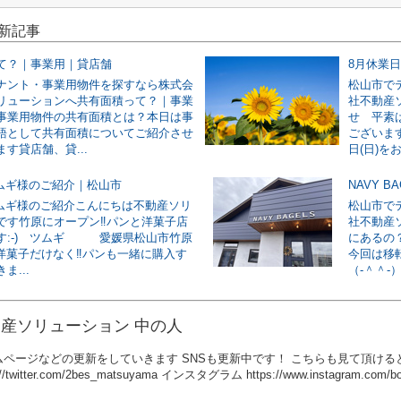
最新記事
て？｜事業用｜貸店舗
8月休業
ナント・事業用物件を探すなら株式会
松山市で
リューションへ共有面積って？｜事業
社不動産
事業用物件の共有面積とは？本日は事
せ 平素
語として共有面積についてご紹介させ
ございます
す貸店舗、貸...
日(日)をお
ツムギ様のご紹介｜松山市
NAVY 
ツムギ様のご紹介こんにちは不動産ソリ
松山市で
です竹原にオープン‼パンと洋菓子店
社不動産ソ
す:-) ツムギ 愛媛県松山市竹原
にあるの
4洋菓子だけなく‼パンも一緒に購入す
今回は移
ま...
（‐＾＾‐）
産ソリューション 中の人
ページなどの更新をしていきます SNSも更新中です！ こちらも見て頂けると嬉し
://twitter.com/2bes_matsuyama インスタグラム https://www.instagram.com/bou