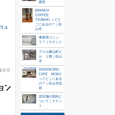
務所
BRANCH
COFFEE
TSUBAKI ってど
こにあるの？｜松
リュ
山市
事業用ゴミっ
て？｜テナント
アスカ勝山町ビ
ル １階｜松山
市
DAIDOKORO
▦ ▤ ▥
CAFE MOKU
ってどこにある
の？｜松山市近
郊
貸店舗の契約に
ついて｜テナン
ト