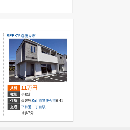
BEEK’S道後今市
11万円
賃料
種別
事務所
住所
愛媛県
松山市
道後今市
6-41
交通
平和通一丁目駅
徒歩7分