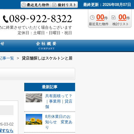
最終更新：2026年08月07日
00
00
件
件
最近見た物件
検討リスト
は早めに終業させていただく場合もございます
定休日：土曜日・日曜日・祝日
記事一覧
>
貸店舗探しはスケルトンと居
最新記事
共有面積って？
｜事業用｜貸店
舗
8月休業日のお
知らせ 変更あ
26-03-02
り
探すなら