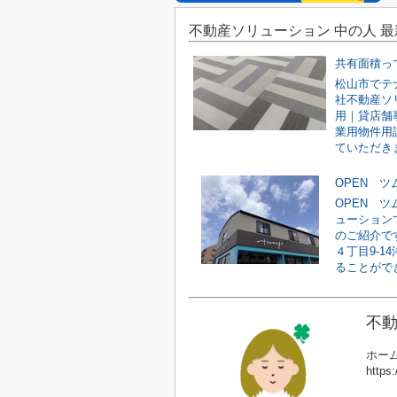
不動産ソリューション 中の人 
共有面積っ
松山市でテ
社不動産ソ
用｜貸店舗
業用物件用
ていただきま
OPEN 
OPEN 
ューション
のご紹介で
４丁目9-1
ることができ
不動
ホーム
https