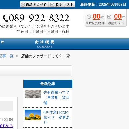
最終更新：2026年08月07日
00
00
件
件
最近見た物件
検討リスト
は早めに終業させていただく場合もございます
定休日：土曜日・日曜日・祝日
記事一覧
>
店舗のファサードって？｜貸
最新記事
共有面積って？
｜事業用｜貸店
舗
8月休業日のお
知らせ 変更あ
26-03-04
り
探すなら