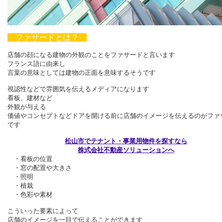
ファサードとは？
店舗の顔になる建物の外観のことをファサードと言います
フランス語に由来し
言葉の意味としては建物の正面を意味するそうです
視認性などで雰囲気を伝えるメディアになります
看板、建材など
外観が与える
価値やコンセプトなどドアを開ける前に店舗のイメージを伝えるのがファ
です
松山市でテナント・事業用物件を探すなら
株式会社不動産ソリューションへ
・看板の位置
・窓の配置や大きさ
・照明
・植栽
・色彩や素材
こういった要素によって
店舗のイメージを一目で伝えることができます