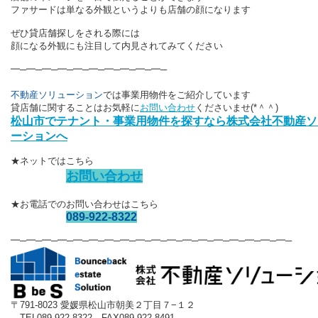
ファサードは単なる外観というよりも
店舗の顔になります
ぜひ貸店舗探しをされる際には
顔になる外観にも注目して内見されてみてください
━─━─━─━─━─━─━─━─━─━─
不動産ソリューション
では事業用物件をご紹介しています
貸店舗に関することはお気軽に
お問い合わせ
くださいませ(*＾＾)
松山市でテナント・事業用物件を探すなら株式会社不動産ソ
ーションへ
★ネットではこちら
お問い合わせ
★お電話でのお問い合わせはこちら
089-922-8322
━─━─━─━─━─━─━─━─━─━─━─━─━─━─━─━─━─━─
〒791-8023 愛媛県松山市朝美２丁目７−１２
TEL089-922-8322 FAX089-922-8491