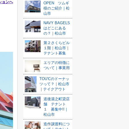
ションへ
OPEN ツムギ
様のご紹介｜松
山市
NAVY BAGELS
はどこにある
の？｜松山市
第２さくらビル
１階｜松山市｜
テナント募集
エリアの特徴に
ついて｜事業用
TOU℃のドーナッ
ツって？｜松山市
｜テイクアウト
道後湯之町貸店
舗 テナント
１ 募集中!!｜
松山市
造作譲渡料につ