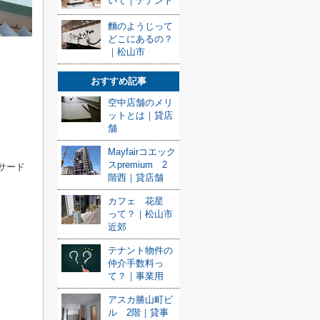
いて｜テナント
麵のようじって
どこにあるの？
｜松山市
おすすめ記事
空中店舗のメリ
ットとは｜貸店
舗
Mayfairコエック
スpremium 2
サード
階西｜貸店舗
カフェ 花星
って？｜松山市
近郊
テナント物件の
仲介手数料っ
て？｜事業用
アスカ勝山町ビ
ル 2階｜貸事