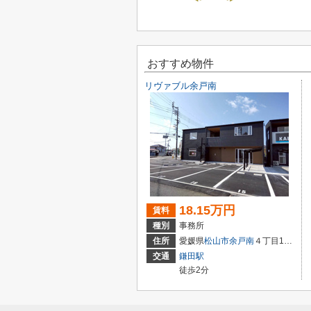
おすすめ物件
リヴァブル余戸南
18.15万円
賃料
種別
事務所
住所
愛媛県
松山市
余戸南
４丁目10-48
交通
鎌田駅
徒歩2分