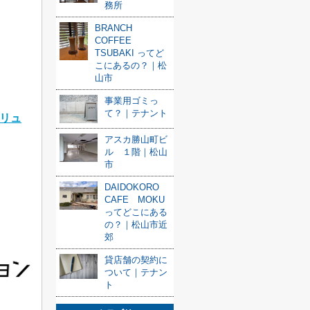
務所
BRANCH
COFFEE
TSUBAKI ってど
こにあるの？｜松
山市
事業用ゴミっ
て？｜テナント
リュ
アスカ勝山町ビ
ル １階｜松山
市
DAIDOKORO
CAFE MOKU
ってどこにある
の？｜松山市近
郊
貸店舗の契約に
ついて｜テナン
ト