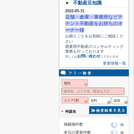
➤
不動産豆知識
2022-05-31
店舗・倉庫・事務所などテ
ナント不動産をお持ちのオ
ーナー様
お困りごとをお気軽にご相談くだ
さい
商業用不動産のコンサルティング
業務も行っております
お問い合わせ
詳しくは
くださいませ
更新情報一覧
種別
エリア| 駅
賃料
面積
-
件該当
掲載物件数
件
本日の更新件数
件