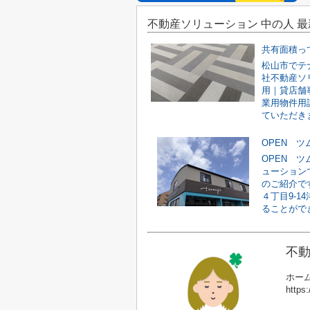
不動産ソリューション 中の人 
共有面積っ
松山市でテ
社不動産ソ
用｜貸店舗
業用物件用
ていただきま
OPEN 
OPEN 
ューション
のご紹介で
４丁目9-1
ることができ
不動
ホーム
https