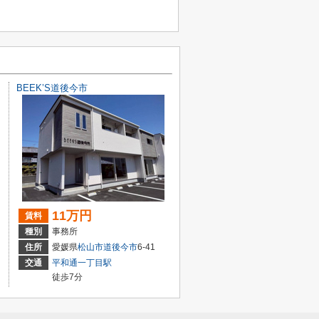
BEEK’S道後今市
11万円
賃料
種別
事務所
住所
愛媛県
松山市
道後今市
6-41
交通
平和通一丁目駅
徒歩7分