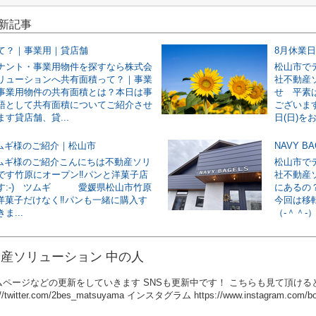
最新記事
て？｜事業用｜貸店舗
8月休業
ナント・事業用物件を探すなら株式会
松山市で
リューションへ共有面積って？｜事業
社不動産
事業用物件の共有面積とは？本日は事
せ 平素
語として共有面積についてご紹介させ
ございます
す貸店舗、貸...
日(日)をお
ツムギ様のご紹介｜松山市
NAVY 
ツムギ様のご紹介こんにちは不動産ソリ
松山市で
です竹原にオープン‼パンと洋菓子店
社不動産ソ
す:-) ツムギ 愛媛県松山市竹原
にあるの
4洋菓子だけなく‼パンも一緒に購入す
今回は移
ま...
（‐＾＾‐）
産ソリューション 中の人
ページなどの更新をしていきます SNSも更新中です！ こちらも見て頂けると嬉し
://twitter.com/2bes_matsuyama インスタグラム https://www.instagram.com/bou