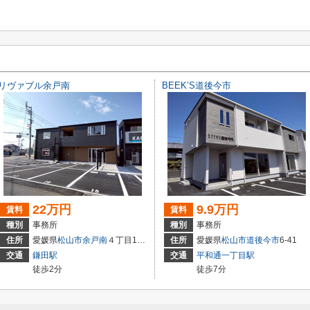
リヴァブル余戸南
BEEK’S道後今市
22万円
9.9万円
賃料
賃料
種別
事務所
種別
事務所
住所
愛媛県
松山市
余戸南
４丁目10-48
住所
愛媛県
松山市
道後今市
6-41
交通
鎌田駅
交通
平和通一丁目駅
徒歩2分
徒歩7分