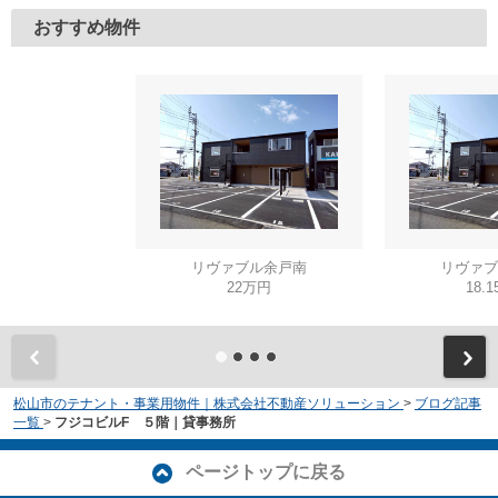
おすすめ物件
リヴァブル余戸南
リヴァブ
22万円
18.
松山市のテナント・事業用物件｜株式会社不動産ソリューション
>
ブログ記事
一覧
>
フジコビルF ５階｜貸事務所
ページトップに戻る