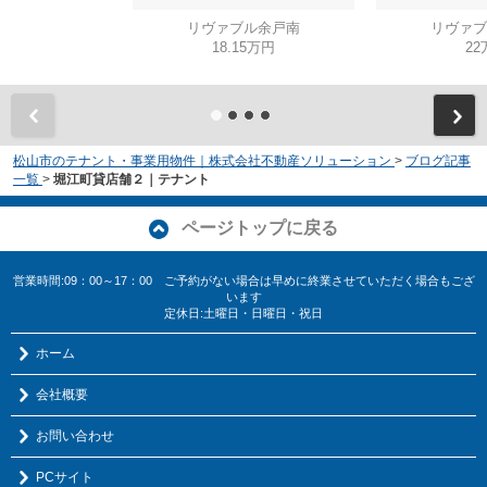
リヴァブル余戸南
リヴァブ
18.15万円
22
松山市のテナント・事業用物件｜株式会社不動産ソリューション
>
ブログ記事
一覧
>
堀江町貸店舗２｜テナント
ページトップに戻る
営業時間:09：00～17：00 ご予約がない場合は早めに終業させていただく場合もござ
います
定休日:土曜日・日曜日・祝日
ホーム
会社概要
お問い合わせ
PCサイト