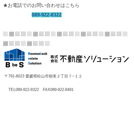
★お電話でのお問い合わせはこちら
089-922-8322
▧ ▦ ▤ ▥ ▧ ▦ ▤ ▥ ▧ ▦ ▤ ▥ ▧ ▦ ▤ ▥
▧ ▦ ▤ ▥ ▧
▦ ▤ ▥ ▧ ▦ ▤ ▥ ▧
〒791-8023 愛媛県松山市朝美２丁目７−１２
TEL089-922-8322 FAX089-922-8491