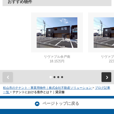
おすすめ物件
リヴァブル余戸南
リヴァブ
18.15万円
22
松山市のテナント・事業用物件｜株式会社不動産ソリューション
>
ブログ記事
一覧
>
テナントにおける造作とは？｜貸店舗
ページトップに戻る