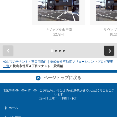
リヴァブル余戸南
リヴァブ
22万円
18.
松山市のテナント・事業用物件｜株式会社不動産ソリューション
>
ブログ記事
一覧
>
松山市竹原４丁目テナント｜貸店舗
ページトップに戻る
営業時間:09：00～17：00 ご予約がない場合は早めに終業させていただく場合もござ
います
定休日:土曜日・日曜日・祝日
ホーム