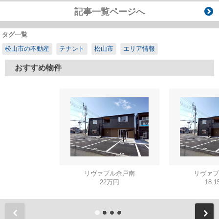
記事一覧ページへ
タグ一覧
松山市の不動産
テナント
松山市
エリア情報
おすすめ物件
リヴァブル余戸南
リヴァブ
22万円
18.