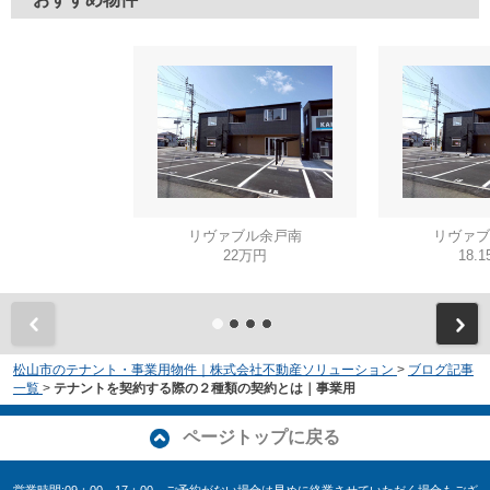
リヴァブル余戸南
リヴァブ
22万円
18.
松山市のテナント・事業用物件｜株式会社不動産ソリューション
>
ブログ記事
一覧
>
テナントを契約する際の２種類の契約とは｜事業用
ページトップに戻る
営業時間:09：00～17：00 ご予約がない場合は早めに終業させていただく場合もござ