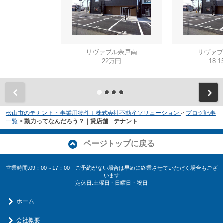
リヴァブル余戸南
リヴァブ
22万円
18.
松山市のテナント・事業用物件｜株式会社不動産ソリューション
>
ブログ記事
一覧
>
動力ってなんだろう？｜貸店舗｜テナント
ページトップに戻る
営業時間:09：00～17：00 ご予約がない場合は早めに終業させていただく場合もござ
います
定休日:土曜日・日曜日・祝日
ホーム
会社概要