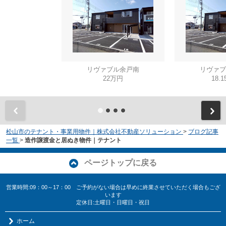
リヴァブル余戸南
リヴァブ
22万円
18.
松山市のテナント・事業用物件｜株式会社不動産ソリューション
>
ブログ記事
一覧
>
造作譲渡金と居ぬき物件｜テナント
ページトップに戻る
営業時間:09：00～17：00 ご予約がない場合は早めに終業させていただく場合もござ
います
定休日:土曜日・日曜日・祝日
ホーム