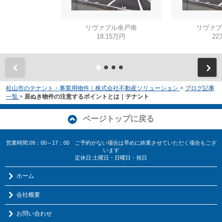
リヴァブル余戸南
リヴァブ
18.15万円
22
松山市のテナント・事業用物件｜株式会社不動産ソリューション
>
ブログ記事
一覧
>
居ぬき物件の注意するポイントとは｜テナント
ページトップに戻る
営業時間:09：00～17：00 ご予約がない場合は早めに終業させていただく場合もござ
います
定休日:土曜日・日曜日・祝日
ホーム
会社概要
お問い合わせ