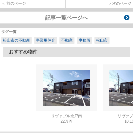
＜ 前のページ
＞次のページ
記事一覧ページへ
タグ一覧
松山市の不動産
事業用仲介
不動産
事務所
松山市
おすすめ物件
リヴァブル余戸南
リヴァブ
22万円
18.