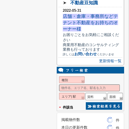
➤
不動産豆知識
2022-05-31
店舗・倉庫・事務所などテ
ナント不動産をお持ちのオ
ーナー様
お困りごとをお気軽にご相談くだ
さい
商業用不動産のコンサルティング
業務も行っております
お問い合わせ
詳しくは
くださいませ
更新情報一覧
種別
エリア| 駅
賃料
面積
-
件該当
掲載物件数
件
本日の更新件数
件