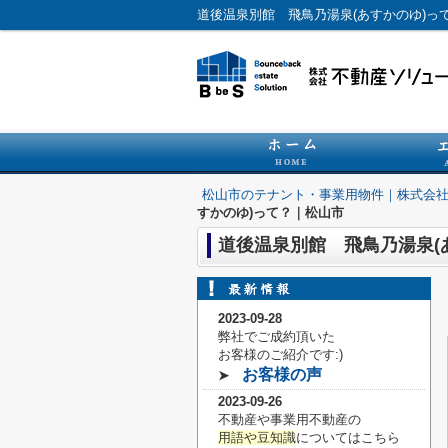
道後温泉別館 飛鳥乃湯泉(あすかのゆ)
松山市のテナント・事業用物件｜株式会
すかのゆ)って？｜松山市
道後温泉別館 飛鳥乃湯泉(
2023-09-28
弊社でご成約頂いた
お客様の
ご紹介です:)
お客様の声
➤
2023-09-26
不動産や事業用不動産の
用語や豆知識
についてはこちら