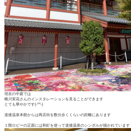
現在の中庭では
蜷川実花さんのインスタレーションを見ることができます
とても華やかです(-^^-)
道後温泉本館からは商店街を数分歩くくらいの距離にあります
１階ロビーの正面には和釘を使って道後温泉のシンボルが描かれています