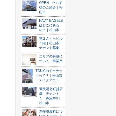
OPEN ツムギ
様のご紹介｜松
山市
NAVY BAGELS
はどこにある
の？｜松山市
第２さくらビル
１階｜松山市｜
テナント募集
エリアの特徴に
ついて｜事業用
TOU℃のドーナッ
ツって？｜松山市
｜テイクアウト
道後湯之町貸店
舗 テナント
１ 募集中!!｜
松山市
造作譲渡料につ