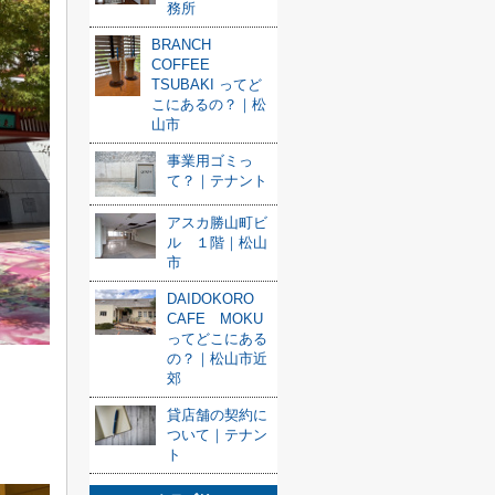
務所
BRANCH
COFFEE
TSUBAKI ってど
こにあるの？｜松
山市
事業用ゴミっ
て？｜テナント
アスカ勝山町ビ
ル １階｜松山
市
DAIDOKORO
CAFE MOKU
ってどこにある
の？｜松山市近
郊
貸店舗の契約に
ついて｜テナン
ト