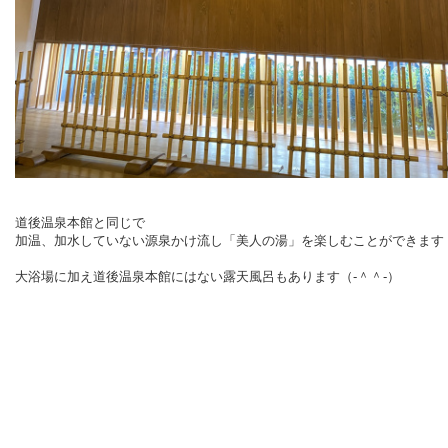
道後温泉本館と同じで
加温、加水していない源泉かけ流し「美人の湯」を楽しむことができます
大浴場に加え道後温泉本館にはない露天風呂もあります（‐＾＾‐）