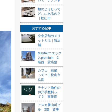
いて｜テナント
麵のようじって
どこにあるの？
｜松山市
おすすめ記事
空中店舗のメリ
ットとは｜貸店
舗
Mayfairコエック
スpremium 2
階西｜貸店舗
カフェ 花星
って？｜松山市
近郊
テナント物件の
仲介手数料っ
て？｜事業用
アスカ勝山町ビ
ル 2階｜貸事