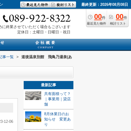
ン
最終更新：2026年08月08日
00
00
件
件
最近見た物件
検討リスト
は早めに終業させていただく場合もございます
定休日：土曜日・日曜日・祝日
記事一覧
>
道後温泉別館 飛鳥乃湯泉(あ
最新記事
共有面積って？
｜事業用｜貸店
舗
8月休業日のお
知らせ 変更あ
23-12-06
り