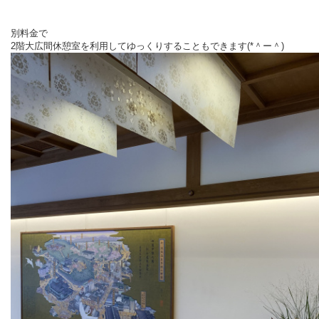
別料金で
2
階大広間休憩室を利用してゆっくりすることもできます(*＾ー＾)